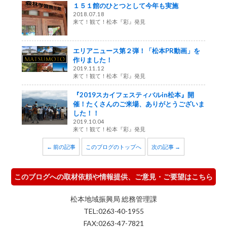
１５１館のひとつとして今年も実施
2018.07.18
来て！観て！松本『彩』発見
エリアニュース第２弾！「松本PR動画」を
作りました！
2019.11.12
来て！観て！松本『彩』発見
『2019スカイフェスティバルin松本』開
催！たくさんのご来場、ありがとうございま
した！！
2019.10.04
来て！観て！松本『彩』発見
← 前の記事
このブログのトップへ
次の記事 →
このブログへの取材依頼や情報提供、ご意見・ご要望はこちら
松本地域振興局 総務管理課
TEL:0263-40-1955
FAX:0263-47-7821