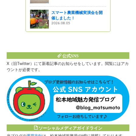
夏休み前フ
キャンペー
スマート農業機械実演会を開
催しました！
2026.08.05
公式SNS
X（旧Twitter）にて新着記事のお知らせをしています。閲覧にはアカ
ウントが必要です。
ソーシャルメディアガイドライン
当ブログの
運用方針
は、松本地域振興局のHPに掲載しております。