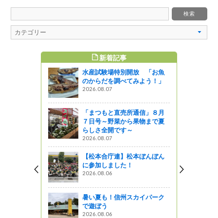
新着記事
すめ記事
水産試験場特別開放 「お魚
修会
のからだを調べてみよう！」
2026.08.07
ットワーク
促進シンポ
「まつもと直売所通信」８月
ました！
７日号～野菜から果物まで夏
らしさ全開です～
2026.08.07
【松本合庁連】松本ぼんぼん
筑北村編』
に参加しました！
体験で地域
2026.08.06
ウェルネス
ンパス）
暑い夏も！信州スカイパーク
』発見
で遊ぼう
2026.08.06