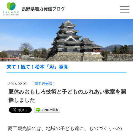
t
o
g
g
l
e
n
a
v
i
g
a
t
i
来て！観て！松本『彩』発見
o
n
2016.09.05 ［
商工観光課
］
夏休みおもしろ技術と子どものふれあい教室を開
催しました
商工観光課では、地域の子ども達に、ものづくりへの