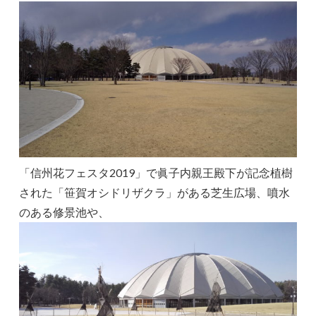
「信州花フェスタ2019」で眞子内親王殿下が記念植樹
された「笹賀オシドリザクラ」がある芝生広場、噴水
のある修景池や、