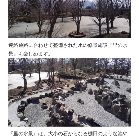
連絡通路に合わせて整備された水の修景施設『里の水
景』も楽しめます。
『里の水景』は、大小の石からなる棚田のような池や