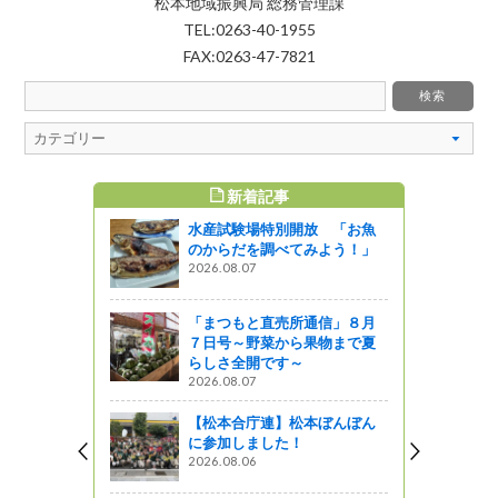
松本地域振興局 総務管理課
TEL:0263-40-1955
FAX:0263-47-7821
新着記事
すめ記事
水産試験場特別開放 「お魚
園」の夏は
のからだを調べてみよう！」
まわり）の
2026.08.07
ます
う
「まつもと直売所通信」８月
７日号～野菜から果物まで夏
花見の旅②
らしさ全開です～
」
2026.08.07
ってるの？
【松本合庁連】松本ぼんぼん
に参加しました！
が満開で
2026.08.06