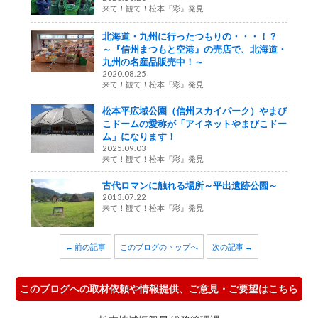
来て！観て！松本『彩』発見
北海道・九州に行ったつもりの・・・！？
～『信州まつもと空港』の売店で、北海道・
九州の名産品販売中！～
2020.08.25
来て！観て！松本『彩』発見
松本平広域公園（信州スカイパーク）やまび
こドームの愛称が「アイネットやまびこドー
ム」になります！
2025.09.03
来て！観て！松本『彩』発見
古代ロマンに触れる場所～平出遺跡公園～
2013.07.22
来て！観て！松本『彩』発見
← 前の記事
このブログのトップへ
次の記事 →
このブログへの取材依頼や情報提供、ご意見・ご要望はこちら