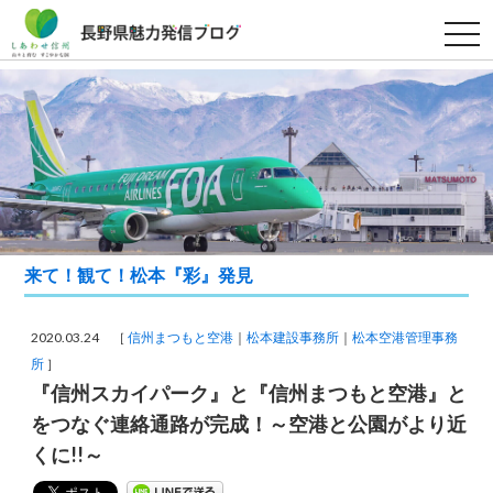
t
o
g
g
l
e
n
a
v
i
g
a
t
i
o
来て！観て！松本『彩』発見
n
2020.03.24 ［
信州まつもと空港
松本建設事務所
松本空港管理事務
所
］
『信州スカイパーク』と『信州まつもと空港』と
をつなぐ連絡通路が完成！～空港と公園がより近
くに!!～