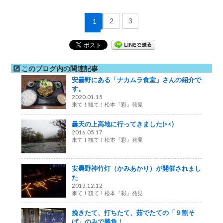
2
3
1
このブログ内の関連記事
安曇野にある「ナカムラ食堂」さんの紹介で
す。
2020.01.15
来て！観て！松本『彩』発見
曇天の上高地に行ってきました(><)
2016.05.17
来て！観て！松本『彩』発見
安曇野神竹灯（かみあかり）が開催されまし
た
2013.12.12
来て！観て！松本『彩』発見
挽きたて、打ちたて、茹でたての「９割そ
ば」のみで勝負！