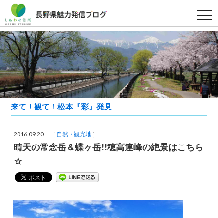
t
o
g
g
l
e
n
a
v
i
g
a
t
来て！観て！松本『彩』発見
i
o
n
2016.09.20 ［
自然・観光地
］
晴天の常念岳＆蝶ヶ岳!!穂高連峰の絶景はこちら
☆