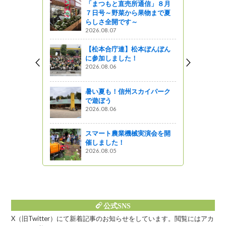
「まつもと直売所通信」８月
トレッキング
７日号～野菜から果物まで夏
学ぶ』
らしさ全開です～
2026.08.07
ャーツアー
【松本合庁連】松本ぼんぼん
山」スノー
に参加しました！
）
2026.08.06
ってるの？
暑い夏も！信州スカイパーク
プス山麓味
で遊ぼう
をPR!
2026.08.06
スマート農業機械実演会を開
催しました！
2026.08.05
公式SNS
X（旧Twitter）にて新着記事のお知らせをしています。閲覧にはアカ