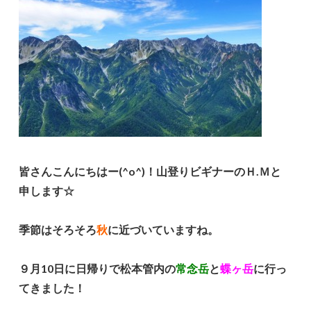
皆さんこんにちはー(^o^)！山登りビギナーのＨ.Ｍと
申します☆
季節はそろそろ
秋
に近づいていますね。
９月10日に日帰りで松本管内の
常念岳
と
蝶ヶ岳
に行っ
てきました！