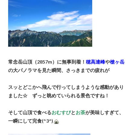
常念岳山頂（2857m）に無事到着！
穂高連峰
や
槍ヶ岳
の大パノラマを見た瞬間、さっきまでの疲れが
スッとどこかへ飛んで行ってしまうような感動があり
ました☆ ずっと眺めていられる景色ですね！
そして山頂で食べる
おむすび
と
お茶
が美味しすぎて、
一瞬にして完食(^3^)