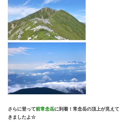
さらに登って
前常念岳
に到着！常念岳の頂上が見えて
きましたよ☆