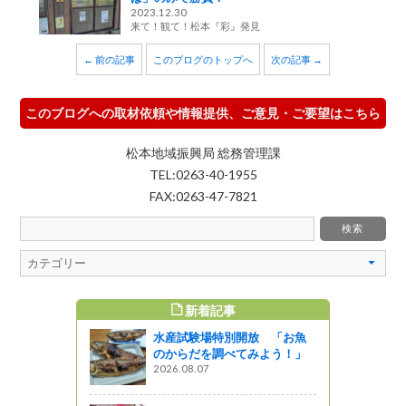
2023.12.30
来て！観て！松本『彩』発見
← 前の記事
このブログのトップへ
次の記事 →
このブログへの取材依頼や情報提供、ご意見・ご要望はこちら
松本地域振興局 総務管理課
TEL:0263-40-1955
FAX:0263-47-7821
新着記事
すめ記事
水産試験場特別開放 「お魚
オン座
のからだを調べてみよう！」
2026.08.07
山ガール」