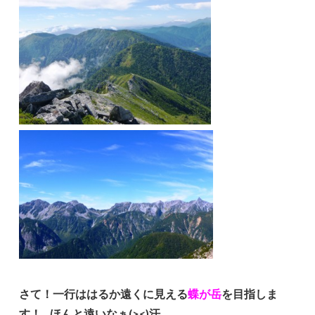
さて！一行ははるか遠くに見える
蝶が岳
を目指しま
す！…ほんと遠いなぁ(><)汗