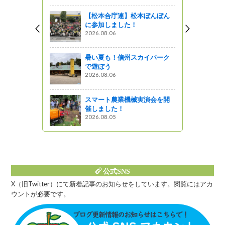
』発見
【松本合庁連】松本ぼんぼん
に参加しました！
フルーツ」
2026.08.06
ＯでＰＲし
暑い夏も！信州スカイパーク
』発見
で遊ぼう
2026.08.06
リア 駅か
マップ
スマート農業機械実演会を開
しょ！！
催しました！
2026.08.05
公式SNS
X（旧Twitter）にて新着記事のお知らせをしています。閲覧にはアカ
ウントが必要です。