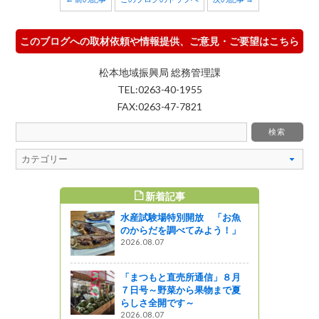
このブログへの取材依頼や情報提供、ご意見・ご要望はこちら
松本地域振興局 総務管理課
TEL:0263-40-1955
FAX:0263-47-7821
新着記事
すめ記事
水産試験場特別開放 「お魚
マップ２を
のからだを調べてみよう！」
r>②小海町
2026.08.07
小海町）
っと通信～
「まつもと直売所通信」８月
７日号～野菜から果物まで夏
どう農家の
らしさ全開です～
2026.08.07