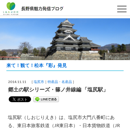
t
o
g
g
l
e
n
a
v
i
g
a
t
i
来て！観て！松本『彩』発見
o
n
2014.11.11 ［
塩尻市
特産品・名産品
］
郷土の駅シリーズ・篠ノ井線編 「塩尻駅」
塩尻駅（しおじりえき）は、塩尻市大門八番町にあ
る、東日本旅客鉄道（JR東日本）・日本貨物鉄道（JR