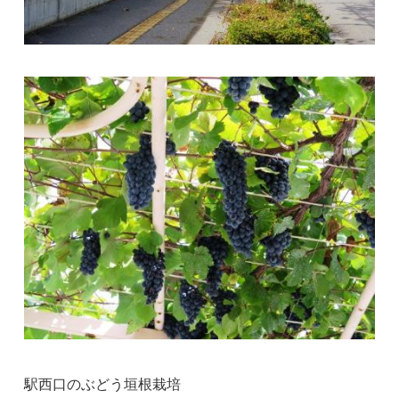
駅西口のぶどう垣根栽培