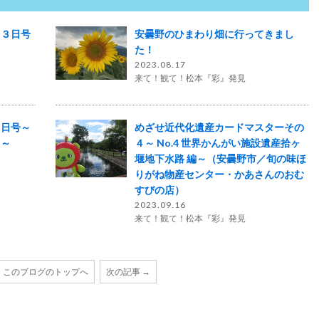
２３日号
安曇野のひまわり畑に行ってきまし
た！
2023.08.17
来て！観て！松本『彩』発見
８日号～
めざせ近代化遺産カードマスターその
！～
４～ No.4 世界かんがい施設遺産拾ヶ
堰地下水路 編～（安曇野市／旬の味ほ
りがね物産センター・かあさんのおむ
すびの店）
2023.09.16
来て！観て！松本『彩』発見
このブログのトップへ
次の記事 →