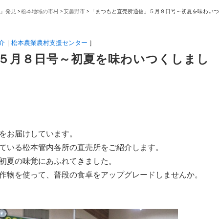
』発見
>
松本地域の市村
>
安曇野市
>
「まつもと直売所通信」５月８日号～初夏を味わいつ
介
松本農業農村支援センター
］
５月８日号～初夏を味わいつくしまし
をお届けしています。
ている松本管内各所の直売所をご紹介します。
初夏の味覚にあふれてきました。
作物を使って、普段の食卓をアップグレードしませんか。