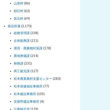
山形村
(86)
朝日村
(62)
筑北村
(69)
発信所属
(2,170)
総務管理課
(338)
企画振興課
(211)
環境・廃棄物対策課
(178)
農地整備課
(214)
林務課
(231)
商工観光課
(127)
松本農業農村支援センター
(283)
松本保健福祉事務所
(77)
松本建設事務所
(105)
安曇野建設事務所
(4)
計量検定所
(129)