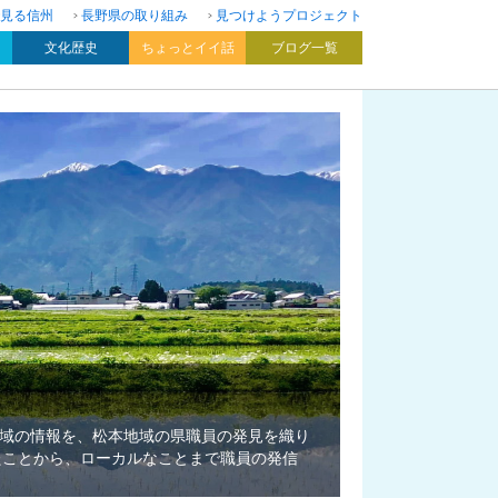
見る信州
長野県の取り組み
見つけようプロジェクト
文化歴史
ちょっとイイ話
ブログ一覧
域の情報を、松本地域の県職員の発見を織り
たことから、ローカルなことまで職員の発信