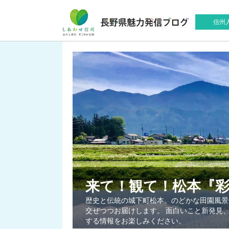
信州
来て！観て！松本『
歴史と伝統の城下町松本。のどかな田園風景
交ぜつつお届けします。 面白いこと新発見
する情報をお楽しみください。