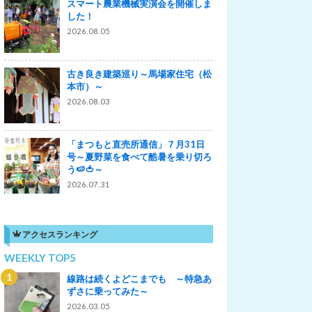
スマート農業機械実演会を開催しま
した！
2026.08.05
古き良き建築巡り～馬場家住宅（松
本市）～
2026.08.03
「まつもと直売所通信」７月31日
号～夏野菜を食べて酷暑を乗り切ろ
う🍉🍅～
2026.07.31
アクセスランキング
WEEKLY TOP5
線路は続くよどこまでも ～特急あ
ずさに乗ってみた～
2026.03.05