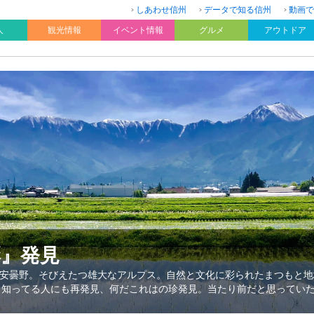
しあわせ信州
データで知る信州
動画で
人
観光情報
イベント情報
グルメ
アウトドア
彩』発見
安曇野。そびえたつ雄大なアルプス。自然と文化に彩られたまつもと地
、知ってる人にも再発見、何だこれはの珍発見。当たり前だと思ってい