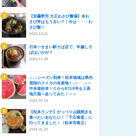
【安曇野市 大王わさび農場】本わ
さび丼はもう古い？！今は・・・わ
さび飯！
2023.10.21
日本一せまい駅そば店で、年越しそ
ばはいかが？
2023.12.28
♫♪♫シーズン到来！松本地域は県内
屈指のスイカの名産地！♪♬♩ ～～
中央道松本ＩＣからR158号を上高
地方面へ走ってみた！～～
2023.07.14
【松本ランチ】がっつり山賊焼きを
食べたいあなたに！「千石食堂」に
行ってきました！（松本市島立）
2024.01.25