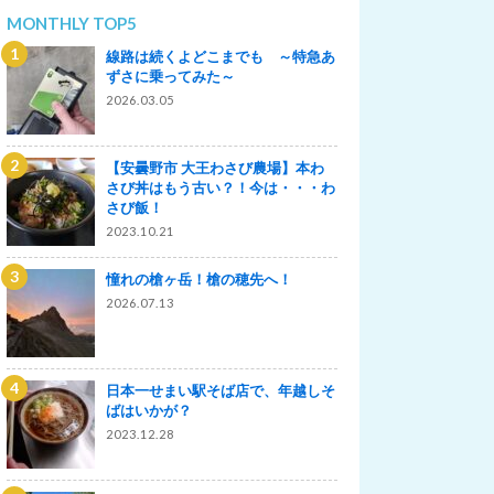
MONTHLY TOP5
線路は続くよどこまでも ～特急あ
ずさに乗ってみた～
2026.03.05
【安曇野市 大王わさび農場】本わ
さび丼はもう古い？！今は・・・わ
さび飯！
2023.10.21
憧れの槍ヶ岳！槍の穂先へ！
2026.07.13
日本一せまい駅そば店で、年越しそ
ばはいかが？
2023.12.28