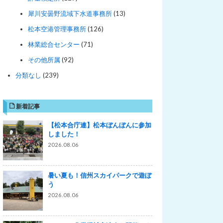
犀川安曇野流域下水道事務所
(13)
松本空港管理事務所
(126)
林業総合センター
(71)
その他所属
(92)
分類なし
(239)
新着記事
【松本合庁連】松本ぼんぼんに参加
しました！
2026.08.06
暑い夏も！信州スカイパークで遊ぼ
う
2026.08.06