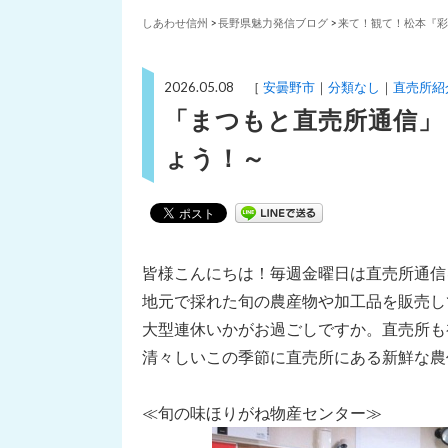
しあわせ信州
>
長野県魅力発信ブログ
>
来て！観て！松本『彩
2026.05.08 ［
安曇野市
分類なし
直売所紹
「まつもと直売所通信」
ょう！～
皆様こんにちは！毎週金曜日は直売所通信
地元で採れた旬の農産物や加工品を販売し
大型連休いかがお過ごしですか。直売所も
清々しいこの季節に直売所にある新鮮な農
≪旬の味ほりがね物産センター≫