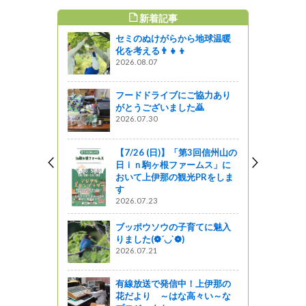
新着記事
すめ記事
セミのぬけがらから地球温暖
る演劇『Ma
化を考える👨‍👧‍👦
』が長野市、伊那
2026.08.07
フードドライブにご協力あり
がとうございました🙇
少年団交流
2026.07.30
た！
ットワーク
【7/26 (日)】「第3回信州山の
日ｉｎ駒ヶ根ファームス」に
いの方☆無
おいて上伊那の観光PRをしま
ン実施中で
す
ト信州＃信
2026.07.23
ブッポウソウの子育てに魅入
がの
りました(❁´◡`❁)
2026.07.21
水地（み
を実施 １
有線放送で発信中！上伊那の
花だより ～はな高々い～な