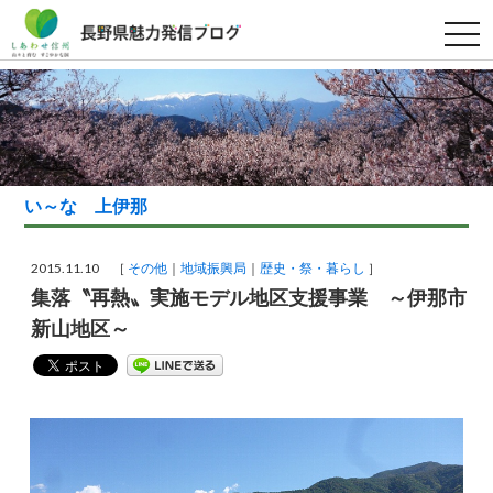
t
o
g
g
l
e
n
a
v
i
g
い～な 上伊那
a
t
i
o
2015.11.10 ［
その他
地域振興局
歴史・祭・暮らし
］
n
集落〝再熱〟実施モデル地区支援事業 ～伊那市
新山地区～