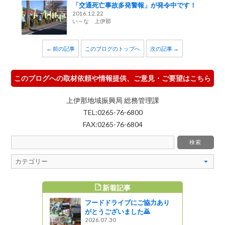
「交通死亡事故多発警報」が発令中です！
2016.12.22
い～な 上伊那
← 前の記事
このブログのトップへ
次の記事 →
このブログへの取材依頼や情報提供、ご意見・ご要望はこちら
上伊那地域振興局 総務管理課
TEL:0265-76-6800
FAX:0265-76-6804
新着記事
すめ記事
フードドライブにご協力あり
那就活イベ
がとうございました🙇
活ラボ」が
2026.07.30