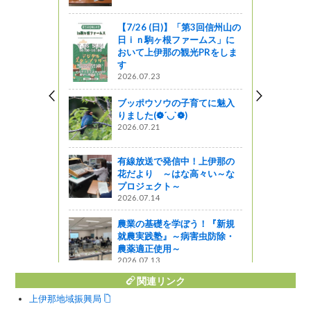
【7/26 (日)】「第3回信州山の
日ｉｎ駒ヶ根ファームス」に
み会他 そ
おいて上伊那の観光PRをしま
 幸村～
す
2026.07.23
ブッポウソウの子育てに魅入
ものを作る
りました(❁´◡`❁)
はくさい生
2026.07.21
さん）
有線放送で発信中！上伊那の
花だより ～はな高々い～な
中川村）
プロジェクト～
2026.07.14
農業の基礎を学ぼう！『新規
就農実践塾』～病害虫防除・
農薬適正使用～
2026.07.13
関連リンク
上伊那地域振興局