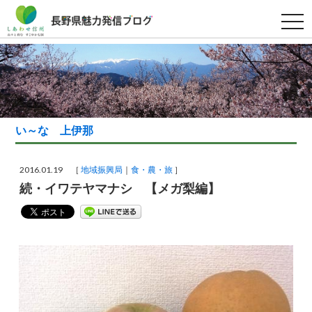
t
o
g
g
l
e
n
a
v
i
g
い～な 上伊那
a
t
i
o
2016.01.19 ［
地域振興局
食・農・旅
］
n
続・イワテヤマナシ 【メガ梨編】