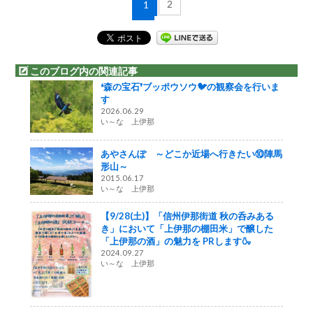
2
1
このブログ内の関連記事
❛森の宝石❜ブッポウソウ🐦の観察会を行いま
す
2026.06.29
い～な 上伊那
あやさんぽ ～どこか近場へ行きたい⑩陣馬
形山～
2015.06.17
い～な 上伊那
【9/28(土)】「信州伊那街道 秋の呑みある
き」において「上伊那の棚田米」で醸した
「上伊那の酒」の魅力を PRします🍶
2024.09.27
い～な 上伊那