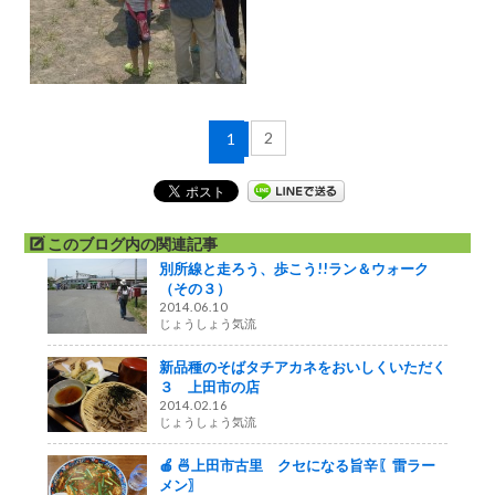
2
1
このブログ内の関連記事
別所線と走ろう、歩こう!!ラン＆ウォーク
（その３）
2014.06.10
じょうしょう気流
新品種のそばタチアカネをおいしくいただく
３ 上田市の店
2014.02.16
じょうしょう気流
🍎 🍜上田市古里 クセになる旨辛〖雷ラー
メン〗