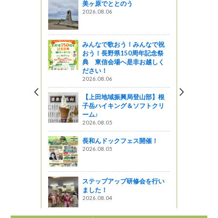
美ヶ原でととのう
負けない！
2026.08.06
ドライブ」
う
みんなで歌おう！みんなで祝
３
おう！長野県150周年記念祭
典 東信会場へ是非お越しく
ださい！
2026.08.06
税活用事業
～
【上田地域振興局登山部】根
子岳ハイキング＆ソフトクリ
ーム♪
2026.08.05
！（移住・
 Part
長和んドックフェス開催！
１／２
2026.08.05
がの
ステップアップ研修会を行い
ました！
2026.08.04