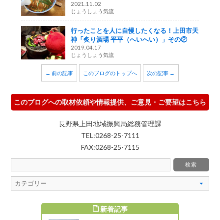
2021.11.02
じょうしょう気流
行ったことを人に自慢したくなる！上田市天
神「炙り酒場 平平（へいへい）」その②
2019.04.17
じょうしょう気流
← 前の記事
このブログのトップへ
次の記事 →
このブログへの取材依頼や情報提供、ご意見・ご要望はこちら
長野県上田地域振興局総務管理課
TEL:0268-25-7111
FAX:0268-25-7115
新着記事
すめ記事