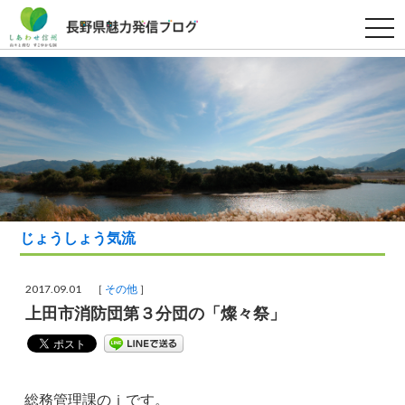
t
o
g
g
l
e
n
a
v
i
g
a
t
i
o
n
じょうしょう気流
2017.09.01 ［
その他
］
上田市消防団第３分団の「燦々祭」
総務管理課のｉです。