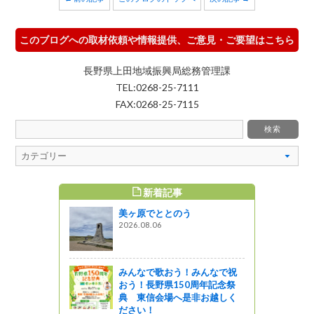
このブログへの取材依頼や情報提供、ご意見・ご要望はこちら
長野県上田地域振興局総務管理課
TEL:0268-25-7111
FAX:0268-25-7115
新着記事
すめ記事
美ヶ原でととのう
のスタンプ
2026.08.06
>上田市新町
店〗
みんなで歌おう！みんなで祝
おう！長野県150周年記念祭
ーニングが
典 東信会場へ是非お越しく
「犀の角」
ださい！