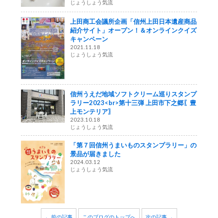
じょうしょう気流
上田商工会議所企画「信州上田日本遺産商品
紹介サイト」オープン！＆オンラインクイズ
キャンペーン
2021.11.18
じょうしょう気流
信州うえだ地域ソフトクリーム巡りスタンプ
ラリー2023<br>第十三弾 上田市下之郷〖豊
上モンテリア〗
2023.10.18
じょうしょう気流
「第７回信州うまいものスタンプラリー」の
景品が届きました
2024.03.12
じょうしょう気流
← 前の記事
このブログのトップへ
次の記事 →