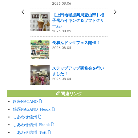
2026.08.06
【上田地域振興局登山部】根
子岳ハイキング＆ソフトクリ
スリー ピ
ーム♪
まいものスタ
2026.08.05
ています！
長和んドックフェス開催！
2026.08.05
のスタンプ
きました！
ステップアップ研修会を行い
ました！
2026.08.04
関連リンク
銀座NAGANO
銀座NAGANO Facebook
しあわせ信州
しあわせ信州 Facebook
しあわせ信州 Twitter