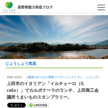
t
o
g
g
l
e
n
a
v
i
g
a
t
i
o
n
じょうしょう気流
2025.10.01 ［
職員のみつけた情報コーナー
レストラン・ショップ
］
上田市のイタリアン「イルチェーロ（IL
ceilo）」でカルボナーラのランチ、上田商工会
議所うまいものスタンプラリー。