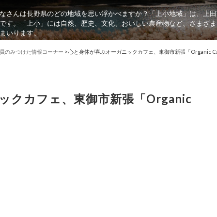
なさんは長野県のどの地域を思い浮かべますか？「上小地域」は、上田
です。「上小」には自然、歴史、文化、おいしい農産物など、さまざま
まいります。
員のみつけた情報コーナー
>
心と身体が喜ぶオーガニックカフェ、東御市新張「Organic Caf
クカフェ、東御市新張「Organic