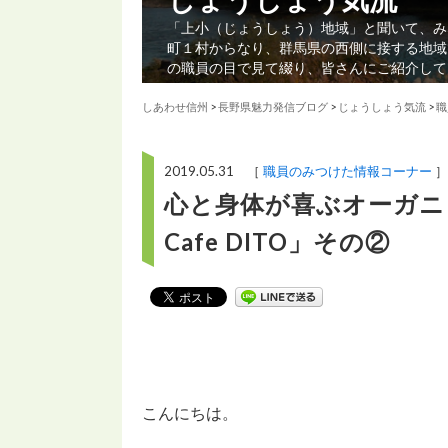
「上小（じょうしょう）地域」と聞いて、み
町１村からなり、群馬県の西側に接する地域
の職員の目で見て綴り、皆さんにご紹介して
しあわせ信州
>
長野県魅力発信ブログ
>
じょうしょう気流
>
職
2019.05.31 ［
職員のみつけた情報コーナー
］
心と身体が喜ぶオーガニッ
Cafe DITO」その②
こんにちは。