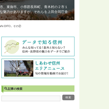
市、東御市、小県郡長和町、青木村の２市１
な魅力がありますが、それらを上田合同庁舎
e DITO」その②
記事の検索