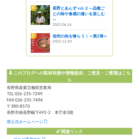
阿寺ブルーと柿其グリ
巡る（阿寺渓谷～柿其
長野とあんず vol.２～品種ご
是より木曽路
との味や食感の違いを楽しむ
～
2022.06.16
信濃町の焼とうもろこ
林農園
信州の肉を喰らう！＜第2弾＞
ほっと９（ナイン）ながの
2022.12.20
このブログへの取材依頼や情報提供、ご意見・ご要望はこち
ら
長野県産業労働部営業局
TEL 026-235-7249
FAX 026-235-7496
〒380-8570
長野市南長野幅下692-2 本庁舎5階
県公式ホームページ
関連リンク