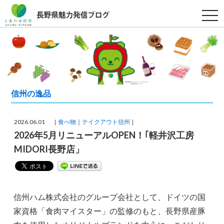
t
o
g
g
l
e
n
a
v
i
g
信州の逸品
a
t
i
o
2026.06.01 ［
食べ物
テイクアウト信州
］
n
2026年5月リニューアルOPEN！｢軽井沢工房
MIDORI長野店」
信州ハム株式会社のグループ会社として、ドイツの国
家資格「食肉マイスター」の監修のもと、長野県産豚