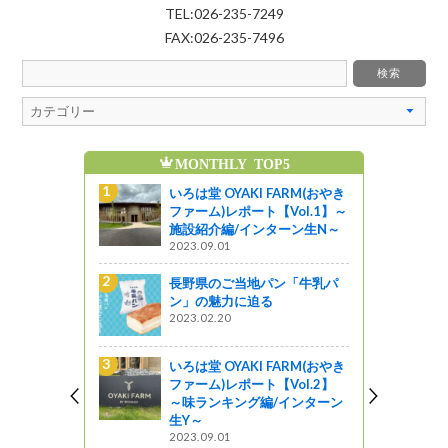
TEL:026-235-7249
FAX:026-235-7496
MONTHLY TOP5
魅力発信ブログの人気記
いろは堂 OYAKI FARM(おやき
8/8(土)8/9(日)開催！
ファーム)レポート【Vol.1】～
州上田七夕まつり
施設紹介編/インターン生N～
じょうしょう気流
2023.09.01
線路は続くよどこまで
長野県のご当地パン「牛乳パ
特急あずさに乗ってみ
ン」の魅力に迫る
来て！観て！松本『彩』発
2023.02.20
伊那合同庁舎でテレビ
いろは堂 OYAKI FARM(おやき
のロケーション撮影が
ファーム)レポート【Vol.2】
ました！🎬✨
～味ランキング編/インターン
い～な 上伊那
生Y～
2023.09.01