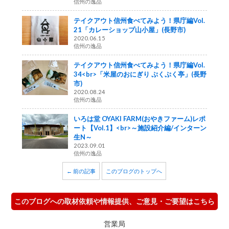
信州の逸品
テイクアウト信州食べてみよう！県庁編Vol.
21「カレーショップ山小屋」(長野市)
2020.06.15
信州の逸品
テイクアウト信州食べてみよう！県庁編Vol.
34<br>「米屋のおにぎり ぷくぷく亭」(長野
市)
2020.08.24
信州の逸品
いろは堂 OYAKI FARM(おやきファーム)レポ
ート【Vol.1】<br>～施設紹介編/インターン
生N～
2023.09.01
信州の逸品
← 前の記事
このブログのトップへ
このブログへの取材依頼や情報提供、ご意見・ご要望はこちら
営業局