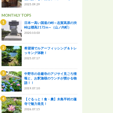
2025.09.29
MONTHLY TOP5
日本一高い国道の峠～志賀高原の渋
峠は標高2172m～（山ノ内町）
2020.10.03
希望湖でルアーフィッシング＆トレ
ッキング体験！
2025.07.17
中野市の谷厳寺のアジサイ見ごろ情
報と、お釈迦様のウンチが授かる物
語！！
2019.07.10
【ぐるっと！食・農】木島平村の蓮
寺で魅力発見！
2026.07.15