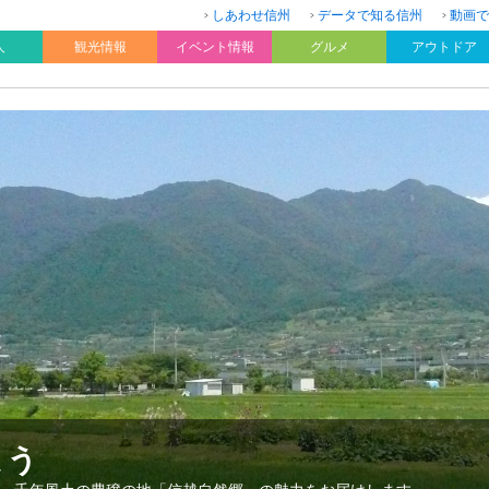
しあわせ信州
データで知る信州
動画で
人
観光情報
イベント情報
グルメ
アウトドア
よう