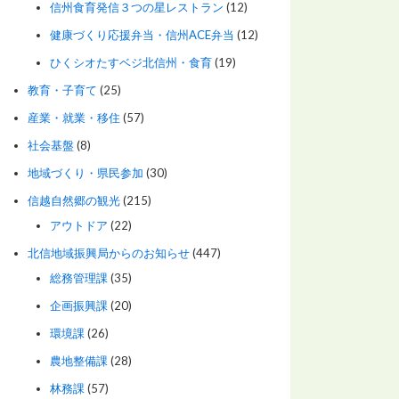
信州食育発信３つの星レストラン
(12)
健康づくり応援弁当・信州ACE弁当
(12)
ひくシオたすベジ北信州・食育
(19)
教育・子育て
(25)
産業・就業・移住
(57)
社会基盤
(8)
地域づくり・県民参加
(30)
信越自然郷の観光
(215)
アウトドア
(22)
北信地域振興局からのお知らせ
(447)
総務管理課
(35)
企画振興課
(20)
環境課
(26)
農地整備課
(28)
林務課
(57)