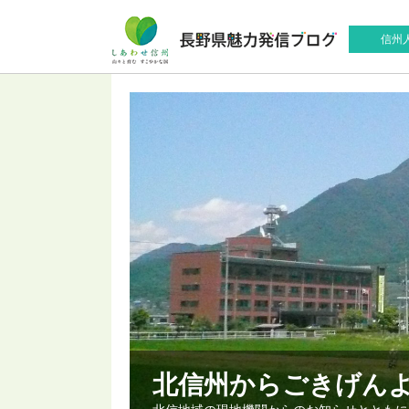
信州
北信州からごきげん