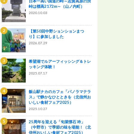
日本一高い国道の峠～志賀高原の渋
峠は標高2172m～（山ノ内町）
2020.10.03
【第50回中野ションションまつ
り】に参加しました
2026.07.29
希望湖でルアーフィッシング＆トレ
ッキング体験！
2025.07.17
飯山駅ナカのカフェ「パノラマテラ
ス」で静かなひとときを（北信州お
いしい食材フェア2025）
2025.10.27
25周年を迎える「旬菜懐石 吟」
（中野市）で季節の味を堪能！（北
信州おいしい食材フェア2025）