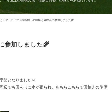
、千年風土の豊穣の地「信越自然郷」の魅力をお届けします。
う
>
アーカイブ
>
福島棚田の田植え体験会に参加しました🌾
に参加しました🌾
季節となりました🌞
周辺でも田んぼに水が張られ、あちらこちらで田植えの準備