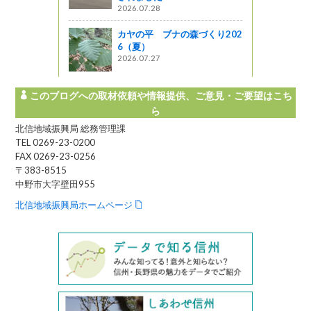
2026.07.28
! 信州ライフ -
カヤの平 ブナの森づくり202
6（夏）
2026.07.27
このブログへの取材依頼や情報提供、ご意見・ご要望はこち
ら
北信地域振興局 総務管理課
TEL 0269-23-0200
FAX 0269-23-0256
〒383-8515
中野市大字壁田955
北信地域振興局ホームページ