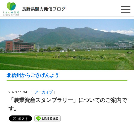
t
o
g
g
l
e
n
a
v
i
g
a
t
i
o
北信州からごきげんよう
n
2020.11.04 ［
アーカイブ
］
「農業資産スタンプラリー」についてのご案内で
す。