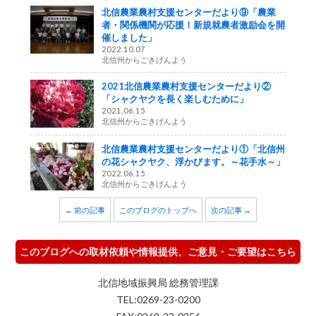
北信農業農村支援センターだより⑨「農業
者・関係機関が応援！新規就農者激励会を開
催しました」
2022.10.07
北信州からごきげんよう
2021北信農業農村支援センターだより②
「シャクヤクを長く楽しむために」
2021.06.15
北信州からごきげんよう
北信農業農村支援センターだより①「北信州
の花シャクヤク、浮かびます。～花手水～」
2022.06.15
北信州からごきげんよう
← 前の記事
このブログのトップへ
次の記事 →
このブログへの取材依頼や情報提供、ご意見・ご要望はこちら
北信地域振興局 総務管理課
TEL:0269-23-0200