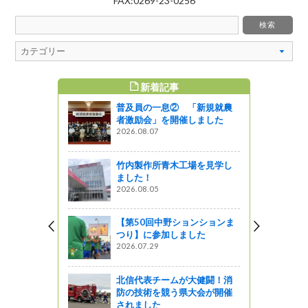
FAX:0269-23-0256
新着記事
すめ記事
普及員の一息② 「新規就農
と王滝村の
者激励会」を開催しました
2026.08.07
竹内製作所青木工場を見学し
魅力発信事
ました！
2026.08.05
【第50回中野ションションま
リーが開催
つり】に参加しました
2026.07.29
北信代表チームが大健闘！消
めて二人三脚
防の技術を競う県大会が開催
1）
されました