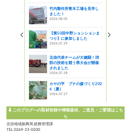
竹内製作所青木工場を見学し
国道 メル
ました！
行われまし
2026.08.05
っと通信～
【第50回中野ションションま
つり】に参加しました
く信州（週刊
2026.07.29
載）
北信代表チームが大健闘！消
防の技術を競う県大会が開催
ェス！
されました
2026.07.28
! 信州ライフ -
カヤの平 ブナの森づくり202
6（夏）
2026.07.27
このブログへの取材依頼や情報提供、ご意見・ご要望はこち
ら
北信地域振興局 総務管理課
TEL 0269-23-0200