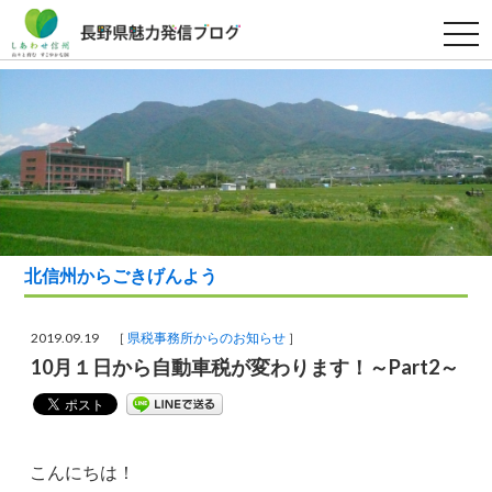
t
o
g
g
l
e
n
a
v
i
g
a
t
i
o
北信州からごきげんよう
n
2019.09.19 ［
県税事務所からのお知らせ
］
10月１日から自動車税が変わります！～Part2～
こんにちは！