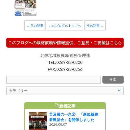
← 前の記事
このブログのトップへ
次の記事 →
このブログへの取材依頼や情報提供、ご意見・ご要望はこちら
北信地域振興局 総務管理課
TEL:0269-23-0200
FAX:0269-23-0256
新着記事
すめ記事
普及員の一息② 「新規就農
性物質 の
者激励会」を開催しました
（第１報）
2026.08.07