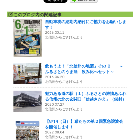
このブログ内の関連記事
自動車税の納期内納付にご協力をお願いしま
す！
2026.05.11
北信州からごきげんよう
飲もうよ！「北信州の地酒」その ２ ～
ふるさとのうま酒 飲み比べセット～
2016.06.20
北信州からごきげんよう
魅力ある道の駅（１）ふるさとの旅情あふれ
る信州の北の玄関口「信越さかえ」（栄村）
2020.07.27
北信州からごきげんよう
【8/14（日）】猫たちの第２回緊急譲渡会
を開催します！
2022.08.04
北信州からごきげんよう