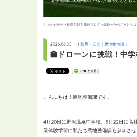
北信地域の現地機関からのお知らせとともに
しあわせ信州
>
長野県魅力発信ブログ
>
北信州からごきげんよ
2026.06.05 ［
防災・安全
農地整備課
］
🏫ドローンに挑戦！中
こんにちは！農地整備課です。
4月20日に野沢温泉中学校、5月22日に
業体験学習に私たち農地整備課も参加させ