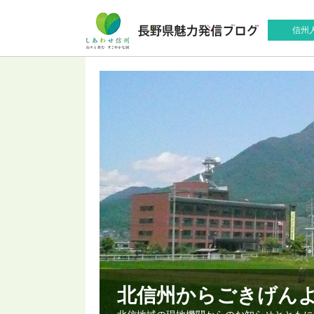
信州
北信州からごきげん