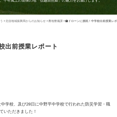
、千年風土の豊穣の地「信越自然郷」の魅力をお届けします。
う
>
北信地域振興局からのお知らせ
>
農地整備課
>
🏫ドローンに挑戦！中学校出前授業レ
学校出前授業レポート
高社中学校、及び28日に中野平中学校で行われた防災学習・職
ていただきました！