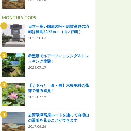
MONTHLY TOP5
日本一高い国道の峠～志賀高原の渋
峠は標高2172m～（山ノ内町）
2020.10.03
希望湖でルアーフィッシング＆トレ
ッキング体験！
2025.07.17
【ぐるっと！食・農】木島平村の蓮
寺で魅力発見！
2026.07.15
志賀草津高原ルートを通って白根山
の湯釜を見ることができます
2017.06.26