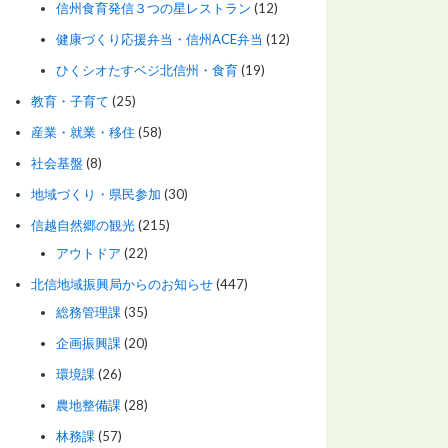
信州食育発信３つの星レストラン
(12)
健康づくり応援弁当・信州ACE弁当
(12)
ひくシオたすベジ北信州・食育
(19)
教育・子育て
(25)
産業・就業・移住
(58)
社会基盤
(8)
地域づくり・県民参加
(30)
信越自然郷の観光
(215)
アウトドア
(22)
北信地域振興局からのお知らせ
(447)
総務管理課
(35)
企画振興課
(20)
環境課
(26)
農地整備課
(28)
林務課
(57)