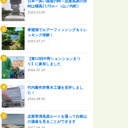
日本一高い国道の峠～志賀高原の渋
峠は標高2172m～（山ノ内町）
2020.10.03
希望湖でルアーフィッシング＆トレ
ッキング体験！
2025.07.17
【第50回中野ションションまつ
り】に参加しました
2026.07.29
竹内製作所青木工場を見学しまし
た！
2026.08.05
志賀草津高原ルートを通って白根山
の湯釜を見ることができます
2017.06.26