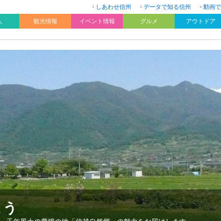
しあわせ信州
データで知る信州
動画で
人
観光情報
イベント情報
グルメ
アウトドア
よう