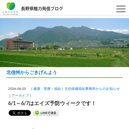
t
o
g
g
l
e
n
a
v
i
g
a
t
i
o
北信州からごきげんよう
n
2026.06.03 ［
健康・医療・福祉
北信保健福祉事務所からのお知らせ
アーカイブ
］
6/1～6/7はエイズ予防ウィークです！