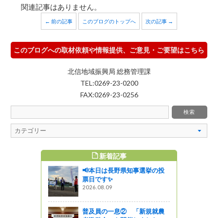
関連記事はありません。
← 前の記事
このブログのトップへ
次の記事 →
このブログへの取材依頼や情報提供、ご意見・ご要望はこちら
北信地域振興局 総務管理課
TEL:0269-23-0200
FAX:0269-23-0256
新着記事
すめ記事
📢本日は長野県知事選挙の投
票日です✨
2026.08.09
普及員の一息② 「新規就農