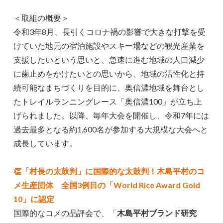
＜取組の概要＞
令和3年8月、長引くコロナ禍の影響で大きな打撃を受
けていた地元の宿泊施設やスキー場などの観光産業を
支援したいという思いと、急速に進む地域の人口減少
に歯止めをかけたいとの思いから、地域の活性化と持
続可能なまちづくりを目的に、奥信濃地域を舞台とし
たトレイルランニングレース「奥信濃100」が立ち上
げられました。以降、毎年大会を開催し、令和7年には
過去最多となる約1,600名が参加する大規模な大会へと
成長しています。
👏「村長の太鼓判」に国際的な太鼓判！木島平村のコ
メ生産団体 全国3例目の「World Rice Award Gold
10」に認定
国際的なコメの品評会で、「
木島平村ブランド研究