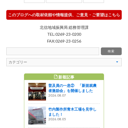
このブログへの取材依頼や情報提供、ご意見・ご要望はこちら
北信地域振興局 総務管理課
TEL:0269-23-0200
FAX:0269-23-0256
新着記事
すめ記事
普及員の一息② 「新規就農
を長野県広
者激励会」を開催しました
載 １
2026.08.07
竹内製作所青木工場を見学し
噌品評会に
ました！
（メーガ
2026.08.05