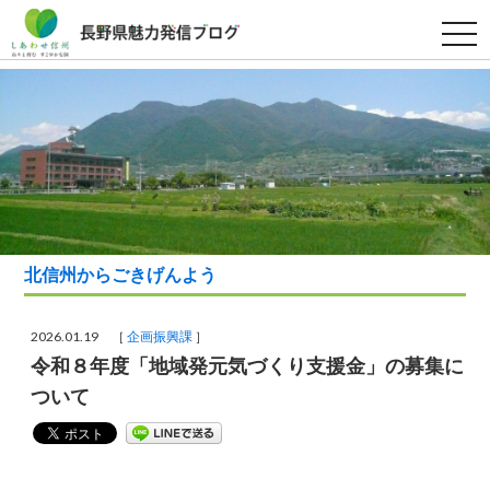
t
o
g
g
l
e
n
a
v
i
g
a
t
i
o
北信州からごきげんよう
n
2026.01.19 ［
企画振興課
］
令和８年度「地域発元気づくり支援金」の募集に
ついて