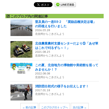
このブログ内の関連記事
普及員の一息R8-2 「奨励品種決定ほ場」
の田植えを行いました
2026.05.28
北信州からごきげんよう
北信農業農村支援センターだより⑤「あぜ草
はこれで刈るずら～！」
2021.08.25
北信州からごきげんよう
この夏、北信地方の博物館や美術館を巡って
みませんか！？
2022.08.08
北信州からごきげんよう
消防団出初式の様子をお伝えします！
2017.01.18
北信州からごきげんよう
← 前の記事
このブログのトップへ
次の記事 →