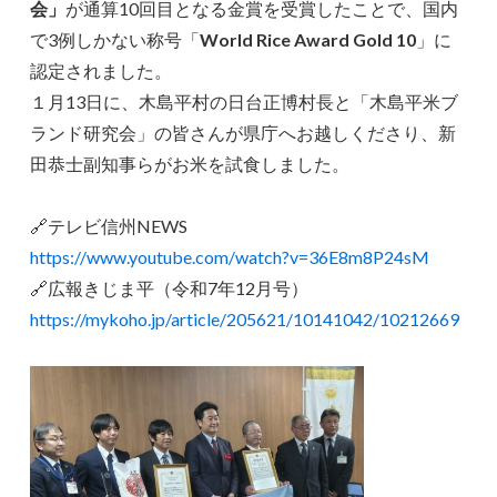
会」
が通算10回目となる金賞を受賞したことで、国内
で3例しかない称号「
World Rice Award Gold 10
」に
認定されました。
１月13日に、木島平村の日台正博村長と「木島平米ブ
ランド研究会」の皆さんが県庁へお越しくださり、新
田恭士副知事らがお米を試食しました。
🔗テレビ信州NEWS
https://www.youtube.com/watch?v=36E8m8P24sM
🔗広報きじま平（令和7年12月号）
https://mykoho.jp/article/205621/10141042/10212669