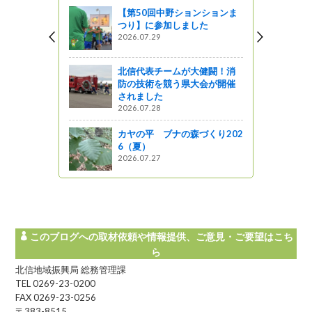
ってるの？
【第50回中野ションションま
つり】に参加しました
EYでナイター
2026.07.29
】HAKUB
タースキーが
ー場（大町
北信代表チームが大健闘！消
馬五竜スキ
防の技術を競う県大会が開催
ナイターゲ
されました
ます！
2026.07.28
カヤの平 ブナの森づくり202
6（夏）
ランチと農
2026.07.27
☆ ～長野
議会 上伊
このブログへの取材依頼や情報提供、ご意見・ご要望はこち
ら
北信地域振興局 総務管理課
TEL 0269-23-0200
FAX 0269-23-0256
〒383-8515