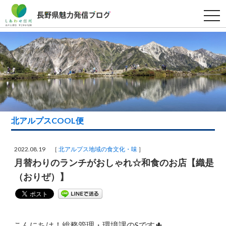
t
o
g
g
l
e
n
a
v
i
g
a
t
i
北アルプスCOOL便
o
n
2022.08.19 ［
北アルプス地域の食文化・味
］
月替わりのランチがおしゃれ☆和食のお店【織是
（おりぜ）】
こんにちは！総務管理・環境課のSです🌵