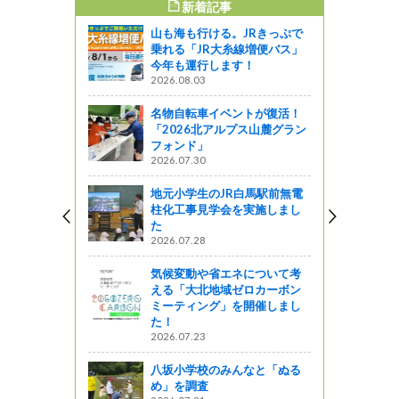
新着記事
すめ記事
山も海も行ける。JRきっぷで
付近でのラ
乗れる「JR大糸線増便バス」
いて
今年も運行します！
2026.08.03
ャーツアー
名物自転車イベントが復活！
「2026北アルプス山麓グラン
星レストラン
フォンド」
2026.07.30
定グルメ
地元小学生のJR白馬駅前無電
しょ！！
柱化工事見学会を実施しまし
た
2026.07.28
ッキング部
岳～蝶ヶ
気候変動や省エネについて考
える「大北地域ゼロカーボン
ミーティング」を開催しまし
』発見
た！
2026.07.23
八坂小学校のみんなと「ぬる
め」を調査