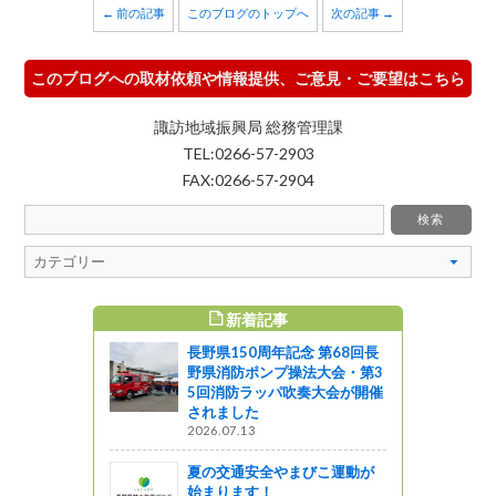
← 前の記事
このブログのトップへ
次の記事 →
このブログへの取材依頼や情報提供、ご意見・ご要望はこちら
諏訪地域振興局 総務管理課
TEL:0266-57-2903
FAX:0266-57-2904
新着記事
すめ記事
長野県150周年記念 第68回長
オカワヂシ
野県消防ポンプ操法大会・第3
開催しま
5回消防ラッパ吹奏大会が開催
されました
2026.07.13
夏の交通安全やまびこ運動が
！】今年度
始まります！
のうちを開