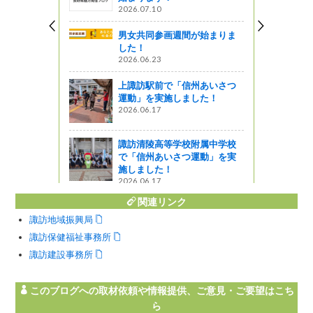
2026.07.10
う
男女共同参画週間が始まりま
した！
インターナ
2026.06.23
ムを開催し
上諏訪駅前で「信州あいさつ
運動」を実施しました！
ってるの？
2026.06.17
州国際音楽
諏訪清陵高等学校附属中学校
り〗が開催
で「信州あいさつ運動」を実
施しました！
2026.06.17
関連リンク
諏訪地域振興局
諏訪保健福祉事務所
諏訪建設事務所
このブログへの取材依頼や情報提供、ご意見・ご要望はこち
ら