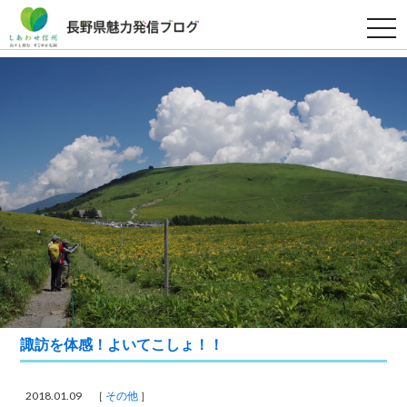
t
o
g
g
l
e
n
a
v
i
g
a
t
i
o
n
諏訪を体感！よいてこしょ！！
2018.01.09 ［
その他
］