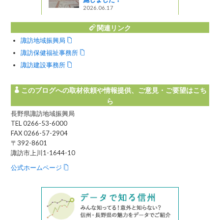
ってるの？
2026.06.17
関連リンク
諏訪地域振興局
諏訪保健福祉事務所
諏訪建設事務所
このブログへの取材依頼や情報提供、ご意見・ご要望はこち
ら
長野県諏訪地域振興局
TEL 0266-53-6000
FAX 0266-57-2904
〒392-8601
諏訪市上川1-1644-10
公式ホームページ