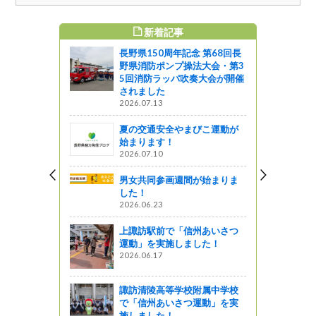
新着記事
すめ記事
長野県150周年記念 第68回長
るみの青少
野県消防ポンプ操法大会・第3
進会議が開
5回消防ラッパ吹奏大会が開催
されました
2026.07.13
う
夏の交通安全やまびこ運動が
参加者募集
始まります！
力発信！SN
2026.07.10
長野市」開催
男女共同参画週間が始まりま
した！
2026.06.23
ッセが大阪
ます♪
上諏訪駅前で「信州あいさつ
運動」を実施しました！
2026.06.17
による写真
諏訪清陵高等学校附属中学校
の」で開催
で「信州あいさつ運動」を実
施しました！