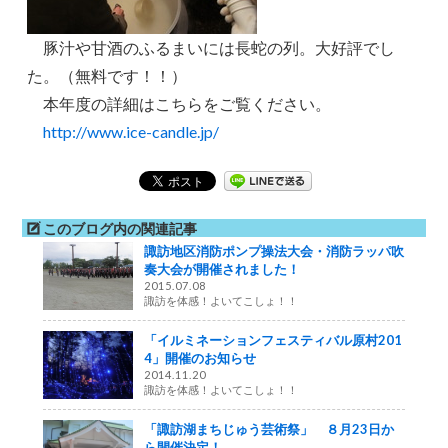
豚汁や甘酒のふるまいには長蛇の列。大好評でし
た。（無料です！！）
本年度の詳細はこちらをご覧ください。
http://www.ice-candle.jp/
このブログ内の関連記事
諏訪地区消防ポンプ操法大会・消防ラッパ吹
奏大会が開催されました！
2015.07.08
諏訪を体感！よいてこしょ！！
「イルミネーションフェスティバル原村201
4」開催のお知らせ
2014.11.20
諏訪を体感！よいてこしょ！！
「諏訪湖まちじゅう芸術祭」 ８月23日か
ら開催決定！