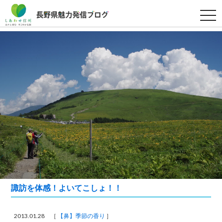
t
o
g
g
l
e
n
a
v
i
g
a
t
i
o
n
諏訪を体感！よいてこしょ！！
2013.01.28 ［
【鼻】季節の香り
］