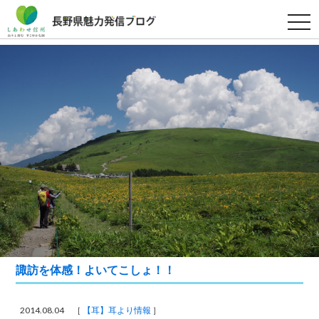
t
o
g
g
l
e
n
a
v
i
g
a
t
i
o
n
諏訪を体感！よいてこしょ！！
2014.08.04 ［
【耳】耳より情報
］