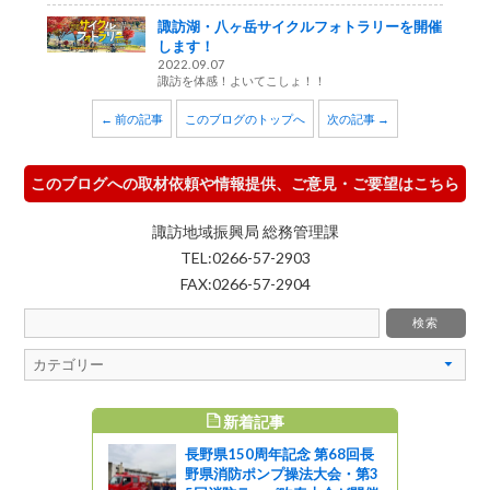
諏訪湖・八ヶ岳サイクルフォトラリーを開催
します！
2022.09.07
諏訪を体感！よいてこしょ！！
← 前の記事
このブログのトップへ
次の記事 →
このブログへの取材依頼や情報提供、ご意見・ご要望はこちら
諏訪地域振興局 総務管理課
TEL:0266-57-2903
FAX:0266-57-2904
新着記事
すめ記事
長野県150周年記念 第68回長
やものづく
野県消防ポンプ操法大会・第3
開催につい