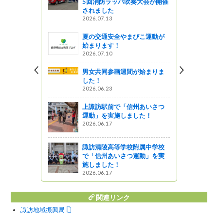
5回消防ラッパ吹奏大会が開催
されました
2026.07.13
しょ！！
夏の交通安全やまびこ運動が
「外国青年
始まります！
開催しまし
2026.07.10
男女共同参画週間が始まりま
ってるの？
した！
2026.06.23
会「外国籍
」を開催し
上諏訪駅前で「信州あいさつ
李）
運動」を実施しました！
ってるの？
2026.06.17
15】セミナー
諏訪清陵高等学校附属中学校
ヨタ式『カ
で「信州あいさつ運動」を実
業経営のお
施しました！
2026.06.17
』発見
関連リンク
諏訪地域振興局