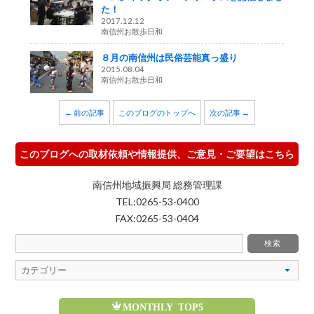
た！
2017.12.12
南信州お散歩日和
８月の南信州は民俗芸能真っ盛り
2015.08.04
南信州お散歩日和
← 前の記事
このブログのトップへ
次の記事 →
このブログへの取材依頼や情報提供、ご意見・ご要望はこちら
南信州地域振興局 総務管理課
TEL:0265-53-0400
FAX:0265-53-0404
MONTHLY TOP5
魅