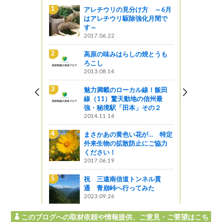
方 ～6月
アレチウリの見分け方 ～6月
強化月間で
はアレチウリ駆除強化月間で
す～
2017.06.22
高原の味みはらしの焼とうも
ろこし
2013.08.14
魅力満載のローカル線！飯田
羽場の大柊
線（11）驚天動地の信州最
強・秘境駅「田本」その２
2014.11.14
まさかあの黄色い花が… 特定
の焼とうも
外来生物の拡散防止にご協力
ください！
2017.06.19
が… 特定
祝 三遠南信道トンネル貫
止にご協力
通 青崩峠へ行ってみた
2023.09.26
このブログへの取材依頼や情報提供、ご意見・ご要望はこち