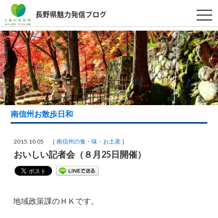
t
o
g
g
l
e
n
a
v
i
g
a
t
i
南信州お散歩日和
o
n
2015.10.05 ［
南信州の食・味・お土産
］
おいしい記者会（８月25日開催）
地域政策課のＨＫです。