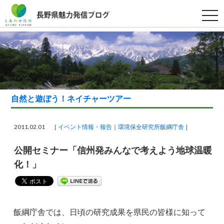
t
o
g
g
l
e
n
a
v
i
g
a
自然と遊ぼう！ネイチャーツアー
t
i
o
n
2011.02.01 ［
イベント情報・報告
環境保全研究所飯綱庁舎
］
公開セミナー「信州発みんなで考えよう地球温暖
化！」
飯綱庁舎では、日頃の研究成果を県民の皆様に知って