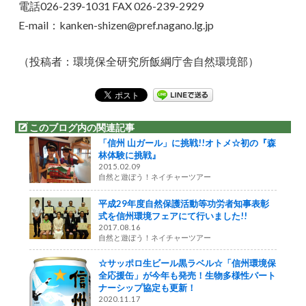
電話026-239-1031 FAX 026-239-2929
E-mail：kanken-shizen@pref.nagano.lg.jp
（投稿者：環境保全研究所飯綱庁舎自然環境部）
このブログ内の関連記事
「信州 山ガール」に挑戦!!オトメ☆初の『森
林体験に挑戦』
2015.02.09
自然と遊ぼう！ネイチャーツアー
平成29年度自然保護活動等功労者知事表彰
式を信州環境フェアにて行いました!!
2017.08.16
自然と遊ぼう！ネイチャーツアー
☆サッポロ生ビール黒ラベル☆「信州環境保
全応援缶」が今年も発売！生物多様性パート
ナーシップ協定も更新！
2020.11.17