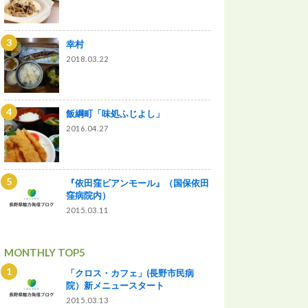
幸村
2018.03.22
飯綱町「味処ふじよし」
2016.04.27
『依田窪ビアンモール』（国保依田
窪病院内）
2015.03.11
MONTHLY TOP5
「クロス・カフェ」(長野市民病
院）新メニュースタート
2015.03.13