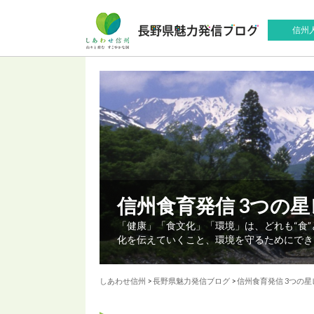
信州
信州食育発信 3つの
「健康」「食文化」「環境」は、どれも“食
化を伝えていくこと、環境を守るためにでき
しあわせ信州
>
長野県魅力発信ブログ
>
信州食育発信 3つの