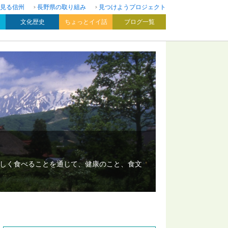
見る信州
長野県の取り組み
見つけようプロジェクト
文化歴史
ちょっとイイ話
ブログ一覧
いしく食べることを通じて、健康のこと、食文