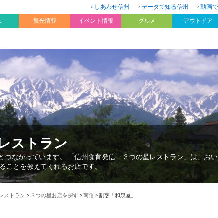
しあわせ信州
データで知る信州
動画で
人
観光情報
イベント情報
グルメ
アウトドア
星レストラン
”とつながっています。 「信州食育発信 ３つの星レストラン」は、お
ることを教えてくれるお店です。
星レストラン
>
３つの星お店を探す
>
南信
>
割烹「和泉屋」