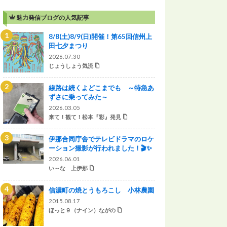
魅力発信ブログの人気記事
8/8(土)8/9(日)開催！第65回信州上
田七夕まつり
2026.07.30
じょうしょう気流
線路は続くよどこまでも ～特急あ
ずさに乗ってみた～
2026.03.05
来て！観て！松本『彩』発見
伊那合同庁舎でテレビドラマのロケ
ーション撮影が行われました！🎬✨
2026.06.01
い～な 上伊那
信濃町の焼とうもろこし 小林農園
2015.08.17
ほっと９（ナイン）ながの