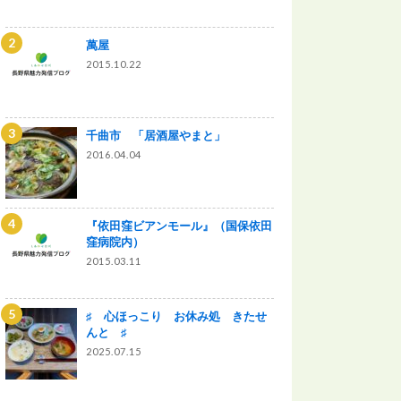
萬屋
2015.10.22
千曲市 「居酒屋やまと」
2016.04.04
『依田窪ビアンモール』（国保依田
窪病院内）
2015.03.11
♯ 心ほっこり お休み処 きたせ
んと ♯
2025.07.15