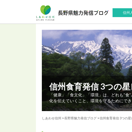
信州
信州食育発信 3つの
「健康」「食文化」「環境」は、どれも“食
化を伝えていくこと、環境を守るためにでき
しあわせ信州
>
長野県魅力発信ブログ
>
信州食育発信 3つの