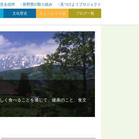
見る信州
長野県の取り組み
見つけようプロジェクト
文化歴史
ちょっとイイ話
ブログ一覧
いしく食べることを通じて、健康のこと、食文