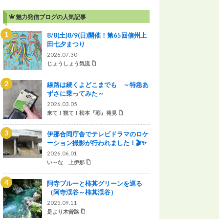
魅力発信ブログの人気記事
8/8(土)8/9(日)開催！第65回信州上
田七夕まつり
2026.07.30
じょうしょう気流
線路は続くよどこまでも ～特急あ
ずさに乗ってみた～
2026.03.05
来て！観て！松本『彩』発見
伊那合同庁舎でテレビドラマのロケ
ーション撮影が行われました！🎬✨
2026.06.01
い～な 上伊那
阿寺ブルーと柿其グリーンを巡る
（阿寺渓谷～柿其渓谷）
2025.09.11
是より木曽路