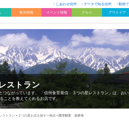
しあわせ信州
データで知る信州
動画で
人
観光情報
イベント情報
グルメ
アウトドア
星レストラン
”とつながっています。 「信州食育発信 ３つの星レストラン」は、お
ることを教えてくれるお店です。
星レストラン
>
３つの星お店を探す
>
南信
>
西洋割烹 吉祥寺