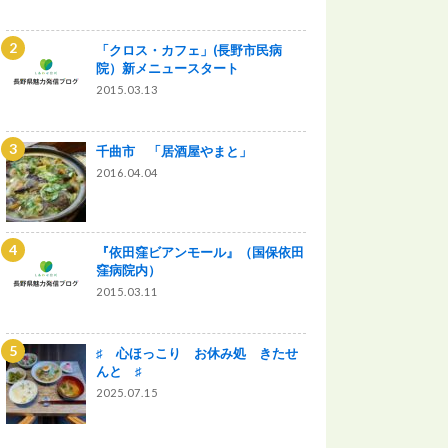
「クロス・カフェ」(長野市民病
院）新メニュースタート
2015.03.13
千曲市 「居酒屋やまと」
2016.04.04
『依田窪ビアンモール』（国保依田
窪病院内）
2015.03.11
♯ 心ほっこり お休み処 きたせ
んと ♯
2025.07.15