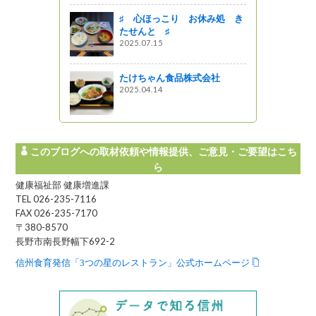
♯ 心ほっこり お休み処 き
していま
たせんと ♯
お店シリー
2025.07.15
ェリア上田
たけちゃん食品株式会社
2025.04.14
このブログへの取材依頼や情報提供、ご意見・ご要望はこち
ら
健康福祉部 健康増進課
TEL 026-235-7116
FAX 026-235-7170
〒380-8570
長野市南長野幅下692-2
信州食育発信「3つの星のレストラン」公式ホームページ