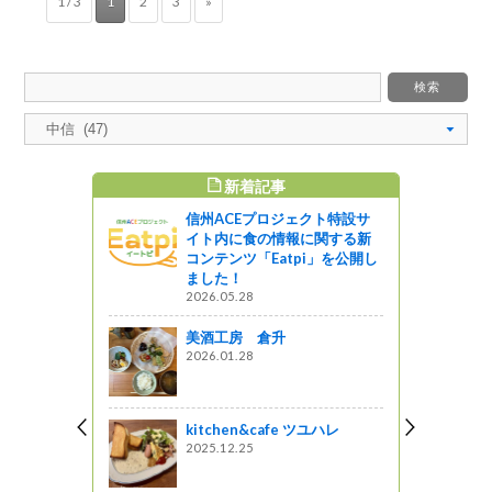
1 / 3
1
2
3
»
新着記事
すめ記事
信州ACEプロジェクト特設サ
プロの味を
イト内に食の情報に関する新
『ピッツェ
コンテンツ「Eatpi」を公開し
ました！
2026.05.28
っと通信～
美酒工房 倉升
かま店
2026.01.28
星レストラン
kitchen&cafe ツユハレ
おだ野店
2025.12.25
星レストラン