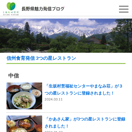
t
o
g
g
l
e
n
a
v
i
g
a
信州食育発信 3つの星レストラン
t
i
o
n
中信
「生坂村営福祉センターやまなみ荘」が３
つの星レストランに登録されました！
2024.03.11
「かあさん家」が3つの星レストランに登録
されました！