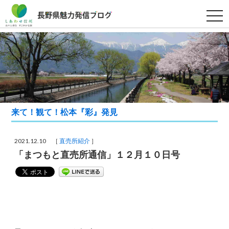
t
o
g
g
l
e
n
a
v
i
g
a
t
来て！観て！松本『彩』発見
i
o
n
2021.12.10 ［
直売所紹介
］
「まつもと直売所通信」１２月１０日号