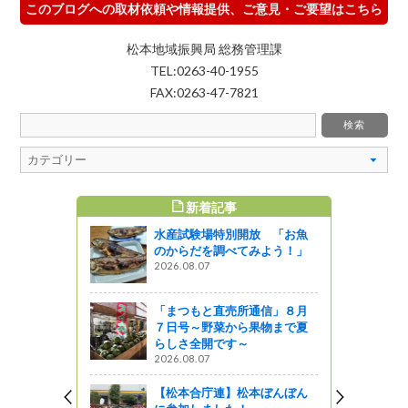
このブログへの取材依頼や情報提供、ご意見・ご要望はこちら
松本地域振興局 総務管理課
TEL:0263-40-1955
FAX:0263-47-7821
新着記事
すめ記事
水産試験場特別開放 「お魚
のからだを調べてみよう！」
2026.08.07
「まつもと直売所通信」８月
７日号～野菜から果物まで夏
らしさ全開です～
2026.08.07
【松本合庁連】松本ぼんぼん