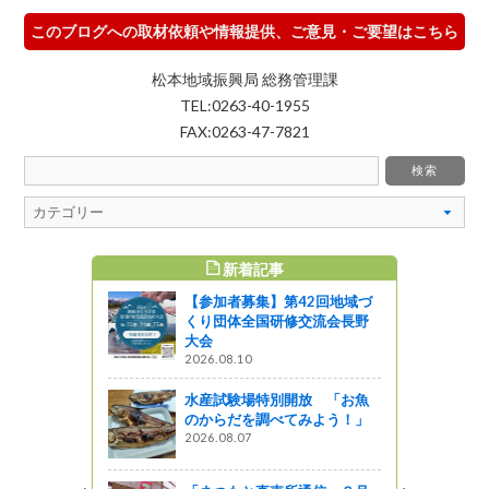
このブログへの取材依頼や情報提供、ご意見・ご要望はこちら
松本地域振興局 総務管理課
TEL:0263-40-1955
FAX:0263-47-7821
新着記事
すめ記事
【参加者募集】第42回地域づ
バス 試乗
くり団体全国研修交流会長野
大会
2026.08.10
ャーツアー
水産試験場特別開放 「お魚
21日
のからだを調べてみよう！」
イシティ２
2026.08.07
』発見