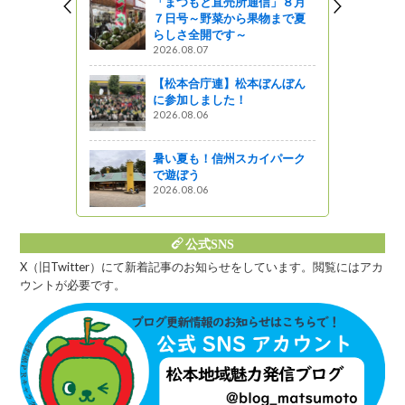
「まつもと直売所通信」８月
７日号～野菜から果物まで夏
ロとの協働に
らしさ全開です～
加（３回
2026.08.07
ンペーン」
【松本合庁連】松本ぼんぼん
に参加しました！
がの
2026.08.06
伊那谷風土
その④
暑い夏も！信州スカイパーク
で遊ぼう
2026.08.06
公式SNS
X（旧Twitter）にて新着記事のお知らせをしています。閲覧にはアカ
ウントが必要です。