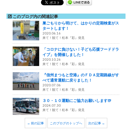
このブログ内の関連記事
巣ごもりから明けて、はかりの定期検査がス
タートします！
2020.06.16
来て！観て！松本『彩』発見
「コロナに負けない！子ども応援フードドラ
イブ」を開催しました！
2020.10.26
来て！観て！松本『彩』発見
『信州まつもと空港』のＦＤＡ定期路線がす
べて通常運航に戻りました！
2020.07.06
来て！観て！松本『彩』発見
３０・１０運動にご協力お願いします🍺
2024.07.30
来て！観て！松本『彩』発見
← 前の記事
このブログのトップへ
次の記事 →