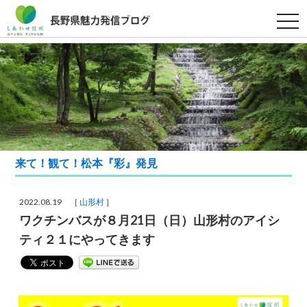
t
o
g
g
l
e
n
a
v
i
g
a
t
i
来て！観て！松本『彩』発見
o
n
2022.08.19 ［
山形村
］
ワクチンバスが８月21日（日）山形村のアイシ
ティ２１にやってきます