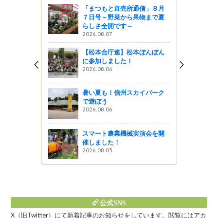
っと通信～
「まつもと直売所通信」８月
７日号～野菜から果物まで夏
シェルパ族
らしさ全開です～
2026.08.07
【松本合庁連】松本ぼんぼん
に参加しました！
市西内小学
2026.08.06
にみえまし
理事務所～
暑い夏も！信州スカイパーク
で遊ぼう
2026.08.06
んが学校見
た！
スマート農業機械実演会を開
催しました！
2026.08.05
公式SNS
X（旧Twitter）にて新着記事のお知らせをしています。閲覧にはアカ