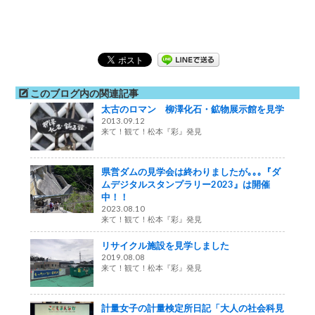
このブログ内の関連記事
太古のロマン 柳澤化石・鉱物展示館を見学
2013.09.12
来て！観て！松本『彩』発見
県営ダムの見学会は終わりましたが｡｡｡『ダ
ムデジタルスタンプラリー2023』は開催
中！！
2023.08.10
来て！観て！松本『彩』発見
リサイクル施設を見学しました
2019.08.08
来て！観て！松本『彩』発見
計量女子の計量検定所日記「大人の社会科見