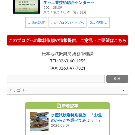
学～工業技術総合センター～」
2024.08.09
来て！観て！松本『彩』発見
← 前の記事
このブログのトップへ
次の記事 →
このブログへの取材依頼や情報提供、ご意見・ご要望はこちら
松本地域振興局 総務管理課
TEL:0263-40-1955
FAX:0263-47-7821
新着記事
すめ記事
水産試験場特別開放 「お魚
皆さんと工
のからだを調べてみよう！」
ってきまし
2026.08.07