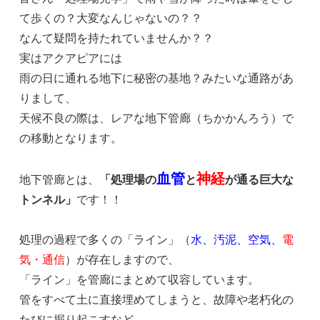
て歩くの？大変なんじゃないの？？
なんて疑問を持たれていませんか？？
実はアクアピアには
雨の日に通れる地下に秘密の基地？みたいな通路があ
りまして、
天候不良の際は、レアな地下管廊（ちかかんろう）で
の移動となります。
血管
神経
地下管廊とは、
「処理場の
と
が通る巨大な
トンネル」
です！！
処理の過程で多くの「ライン」（
水、汚泥、空気、
電
気・通信
）が存在しますので、
「ライン」を管廊にまとめて収容しています。
管をすべて土に直接埋めてしまうと、故障や老朽化の
たびに掘り起こすなど