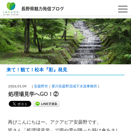
t
o
g
g
l
e
n
a
v
i
g
a
t
i
来て！観て！松本『彩』発見
o
n
2026.01.09 ［
安曇野市
犀川安曇野流域下水道事務所
］
処理場見学へGO！②
再びこんにちはー。アクアピア安曇野です。
皆さん「処理場見学」で雨や雪が降った時は傘をさし