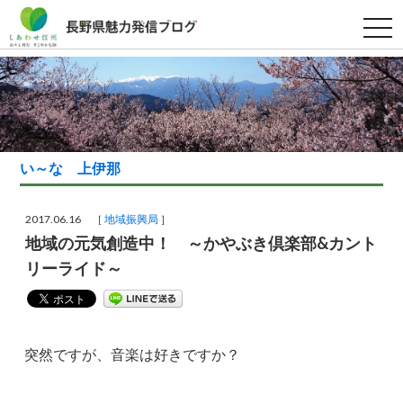
t
o
g
g
l
e
n
a
v
i
g
い～な 上伊那
a
t
i
o
2017.06.16 ［
地域振興局
］
n
地域の元気創造中！ ～かやぶき倶楽部&カント
リーライド～
突然ですが、音楽は好きですか？