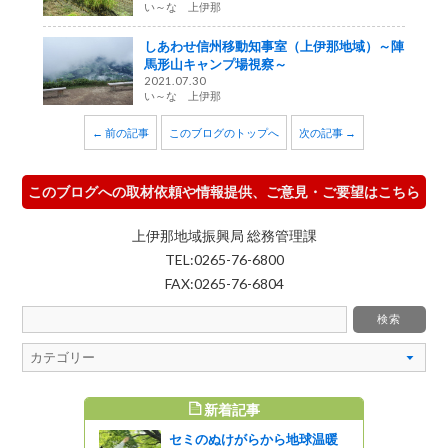
い～な 上伊那
しあわせ信州移動知事室（上伊那地域）～陣
馬形山キャンプ場視察～
2021.07.30
い～な 上伊那
← 前の記事
このブログのトップへ
次の記事 →
このブログへの取材依頼や情報提供、ご意見・ご要望はこちら
上伊那地域振興局 総務管理課
TEL:0265-76-6800
FAX:0265-76-6804
新着記事
すめ記事
セミのぬけがらから地球温暖
信州・学び創