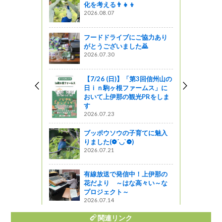
化を考える👨‍👧‍👦
ァレンス#0
2026.08.07
催）」参加者募
フードドライブにご協力あり
図書館ブログ
がとうございました🙇
2026.07.30
こかげ」～
楽しもう～
【7/26 (日)】「第3回信州山の
日ｉｎ駒ヶ根ファームス」に
おいて上伊那の観光PRをしま
！～音楽レ
す
音レク）で
2026.07.23
ブッポウソウの子育てに魅入
りました(❁´◡`❁)
2026.07.21
ン 順燻の
）
有線放送で発信中！上伊那の
星レストラン
花だより ～はな高々い～な
プロジェクト～
2026.07.14
関連リンク