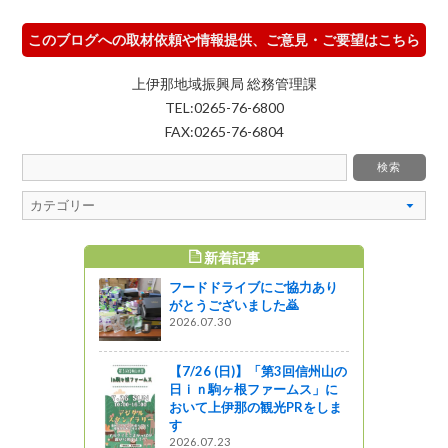
このブログへの取材依頼や情報提供、ご意見・ご要望はこちら
上伊那地域振興局 総務管理課
TEL:0265-76-6800
FAX:0265-76-6804
新着記事
すめ記事
フードドライブにご協力あり
型コロナウイ
がとうございました🙇
ため図書館
2026.07.30
のお知らせ
図書館ブログ
【7/26 (日)】「第3回信州山の
日ｉｎ駒ヶ根ファームス」に
ーラム『地
おいて上伊那の観光PRをしま
用するエコ
す
戦略と課題
2026.07.23