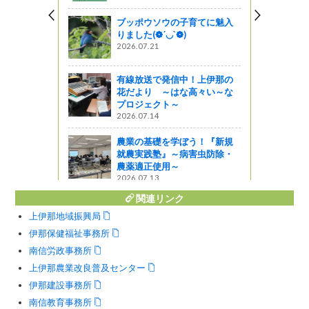
!
ブッポウソウの子育てに魅入
ャーツアー
りました(❁´◡`❁)
2026.07.21
12月のメ
有線放送で発信中！上伊那の
星レストラン
花だより ～はな高々い～な
プロジェクト～
オカワヂシ
2026.07.14
開催（ＮＯ
農業の基礎を学ぼう！『新規
就農実践塾』～病害虫防除・
農薬適正使用～
2026.07.13
関連リンク
上伊那地域振興局
伊那保健福祉事務所
南信労政事務所
上伊那農業改良普及センター
伊那建設事務所
南信教育事務所