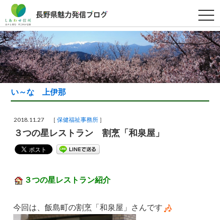
t
o
g
g
l
e
n
a
v
i
g
い～な 上伊那
a
t
i
o
2018.11.27 ［
保健福祉事務所
］
n
３つの星レストラン 割烹「和泉屋」
３つの星レストラン紹介
今回は、飯島町の割烹「和泉屋」さんです