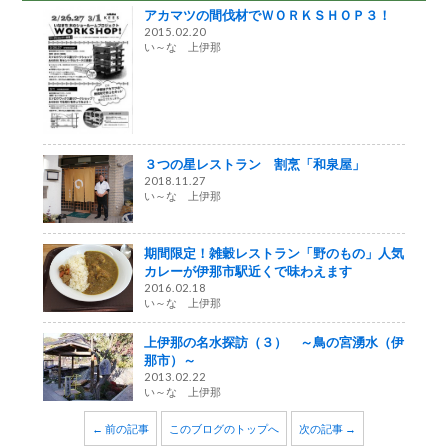
アカマツの間伐材でＷＯＲＫＳＨＯＰ３！
2015.02.20
い～な 上伊那
３つの星レストラン 割烹「和泉屋」
2018.11.27
い～な 上伊那
期間限定！雑穀レストラン「野のもの」人気
カレーが伊那市駅近くで味わえます
2016.02.18
い～な 上伊那
上伊那の名水探訪（３） ～鳥の宮湧水（伊
那市）～
2013.02.22
い～な 上伊那
← 前の記事
このブログのトップへ
次の記事 →