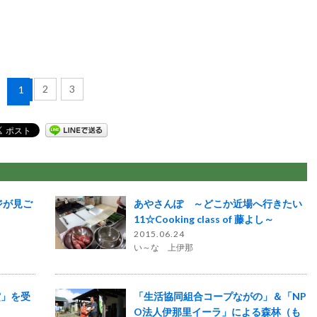
2
3
1
ジが見ご
あやさんぽ ～どこか近場へ行きたい
11☆Cooking class of 藤よし～
2015.06.24
い～な 上伊那
賞」を受
「生活協同組合コープながの」＆「NP
O法人伊那里イーラ」による森林（も