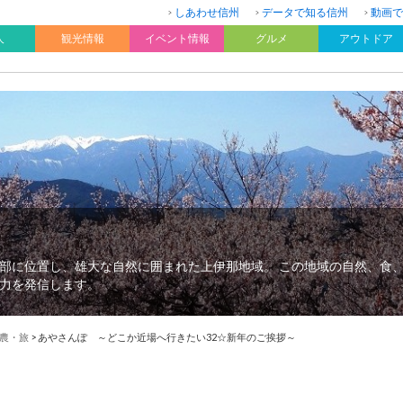
しあわせ信州
データで知る信州
動画で
人
観光情報
イベント情報
グルメ
アウトドア
部に位置し、雄大な自然に囲まれた上伊那地域。 この地域の自然、食
力を発信します。
農・旅
>
あやさんぽ ～どこか近場へ行きたい32☆新年のご挨拶～