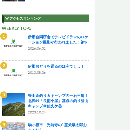
アクセスランキング
WEEKLY TOP5
伊那合同庁舎でテレビドラマのロケ
ーション撮影が行われました！🎬✨
2026.06.01
伊那おどりを踊るのは今でしょ！
2013.08.06
登山＆釣り＆キャンプの一石三鳥！
北沢峠「長衛小屋」基点の釣り登山
キャンプ＠仙丈ケ岳
2023.10.24
駒ヶ根市 光前寺の“ 霊犬早太郎お
みくじ ”