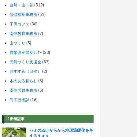
自然・山・花
(519)
保健福祉事務所
(51)
子供カフェ
(36)
南信教育事務所
(7)
山づくり
(5)
農業改良普及ｾﾝﾀｰ
(20)
元気づくり支援金
(32)
おすすめ（目次）
(2)
木のある暮らし
(5)
南信労政事務所
(5)
商工観光課
(16)
新着記事
セミのぬけがらから地球温暖化を考
える👨‍👧‍👦