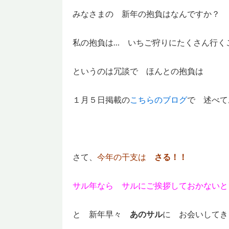
みなさまの 新年の抱負はなんですか？
私の抱負は… いちご狩りにたくさん行くこと
というのは冗談で ほんとの抱負は
１月５日掲載の
こちらのブログ
で 述べて
さて、
今年の干支は
さる！！
サル年なら サルにご挨拶しておかないと
と 新年早々
あのサル
に お会いしてき