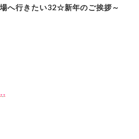
場へ行きたい32☆新年のご挨拶～
、