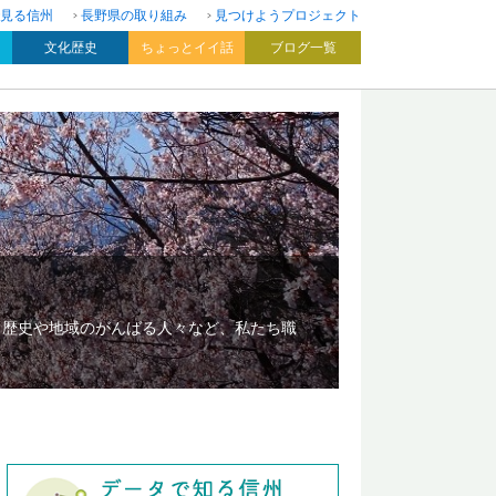
見る信州
長野県の取り組み
見つけようプロジェクト
文化歴史
ちょっとイイ話
ブログ一覧
、歴史や地域のがんばる人々など、私たち職