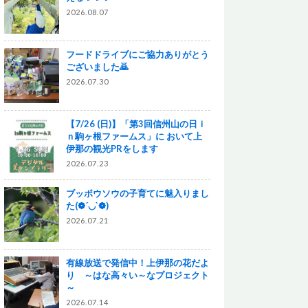
2026.08.07
フードドライブにご協力ありがとう
ございました🙇
2026.07.30
【7/26 (日)】「第3回信州山の日ｉ
ｎ駒ヶ根ファームス」に おいて上
伊那の観光PRをします
2026.07.23
ブッポウソウの子育てに魅入りまし
た(❁´◡`❁)
2026.07.21
有線放送で発信中！上伊那の花だよ
り ～はな高々い～なプロジェクト
～
2026.07.14