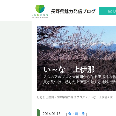
信州
い～な 上伊那
２つのアルプスと天竜川からなる伊那谷の北
員が見つけ、感じた上伊那の魅力と地域の活
しあわせ信州
>
長野県魅力発信ブログ
>
い～な 上伊那
>
食・
2016.01.13 ［
食・農・旅
］