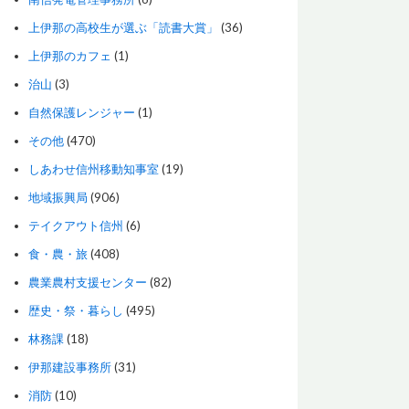
上伊那の高校生が選ぶ「読書大賞」
(36)
上伊那のカフェ
(1)
治山
(3)
自然保護レンジャー
(1)
その他
(470)
しあわせ信州移動知事室
(19)
地域振興局
(906)
テイクアウト信州
(6)
食・農・旅
(408)
農業農村支援センター
(82)
歴史・祭・暮らし
(495)
林務課
(18)
伊那建設事務所
(31)
消防
(10)