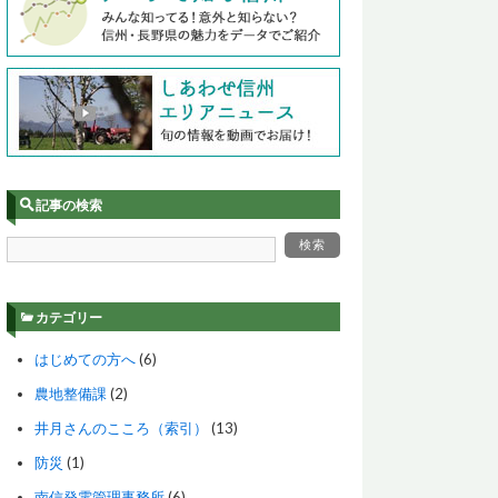
記事の検索
カテゴリー
はじめての方へ
(6)
農地整備課
(2)
井月さんのこころ（索引）
(13)
防災
(1)
南信発電管理事務所
(6)