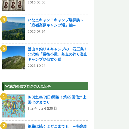
2015.08.05
いな△キャン！キャンプ場探訪～
「鹿嶺高原キャンプ場」編～
2023.07.24
登山＆釣り＆キャンプの一石三鳥！
北沢峠「長衛小屋」基点の釣り登山
キャンプ＠仙丈ケ岳
2023.10.24
魅力発信ブログの人気記事
8/8(土)8/9(日)開催！第65回信州上
田七夕まつり
じょうしょう気流
線路は続くよどこまでも ～特急あ