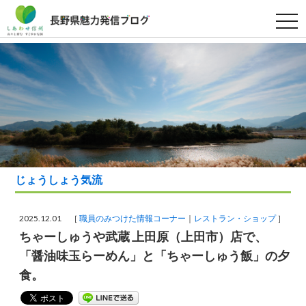
t
o
g
g
l
e
n
a
v
i
g
a
t
i
o
n
じょうしょう気流
2025.12.01 ［
職員のみつけた情報コーナー
レストラン・ショップ
］
ちゃーしゅうや武蔵 上田原（上田市）店で、
「醤油味玉らーめん」と「ちゃーしゅう飯」の夕
食。