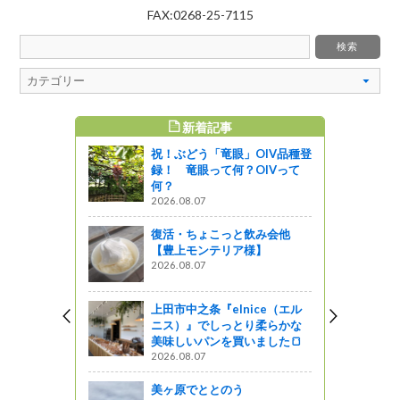
FAX:0268-25-7115
新着記事
WEEKLY TOP5
どう「竜眼」OIV品種登
8/8(土)8/9(日)開催！第65回信
竜眼って何？OIVって
州上田七夕まつり
2026.07.30
.07
【上田地域振興局登山部】根
ちょこっと飲み会他
子岳ハイキング＆ソフトクリ
モンテリア様】
ーム♪
.07
2026.08.05
之条『elnice（エル
上田市大手〖HOTELLI SAL
』でしっとり柔らかな
O〗で素敵なランチを食べまし
いパンを買いました🍞
た
.07
2026.05.15
でととのう
信州名物、馬肉うどんの老