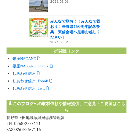
.06
舗！上田市天神「肉うどん 中
村屋」
2020.01.16
で歌おう！みんなで祝
ドーナツ屋さんでモーニング
長野県150周年記念祭
🍩上田市常磐城『NAGMO DO
信会場へ是非お越しく
NUTS』
！
2026.07.27
.06
関連リンク
銀座NAGANO
銀座NAGANO Facebook
しあわせ信州
しあわせ信州 Facebook
しあわせ信州 Twitter
このブログへの取材依頼や情報提供、ご意見・ご要望はこち
ら
長野県上田地域振興局総務管理課
TEL 0268-25-7111
FAX 0268-25-7115