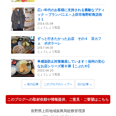
広い年代のお客様に支持される素敵なブティ
ック ～ブランパニエ～上田市海野町商店街
３１
2016.01.04
じょうしょう気流
ずっと行きたかったお店 その４ 豆カフ
ェ ポポラーレ
2017.04.05
じょうしょう気流
🌟感染防止対策徹底しています！信州の安心
なお店シリーズ第６弾【こぶたや】
2022.04.20
じょうしょう気流
← 前の記事
このブログのトップへ
次の記事 →
このブログへの取材依頼や情報提供、ご意見・ご要望はこちら
長野県上田地域振興局総務管理課