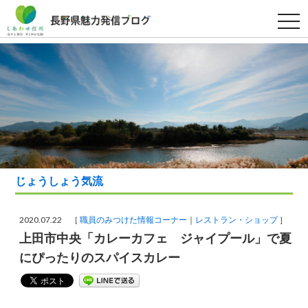
t
o
g
g
l
e
n
a
v
i
g
a
t
i
o
n
じょうしょう気流
2020.07.22 ［
職員のみつけた情報コーナー
レストラン・ショップ
］
上田市中央「カレーカフェ ジャイプール」で夏
にぴったりのスパイスカレー