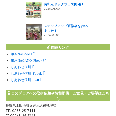
長和んドックフェス開催！
2026.08.05
番屋の「南信
ー」
ステップアップ研修会を行い
ました！
2026.08.04
関連リンク
銀座NAGANO
銀座NAGANO Facebook
しあわせ信州
しあわせ信州 Facebook
しあわせ信州 Twitter
このブログへの取材依頼や情報提供、ご意見・ご要望はこち
ら
長野県上田地域振興局総務管理課
TEL 0268-25-7111
FAX 0268-25-7115