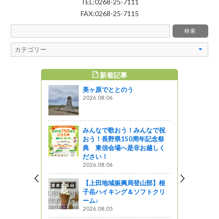
TEL:0268-25-7111
FAX:0268-25-7115
新着記事
すめ記事
美ヶ原でととのう
ダムカレ
2026.08.06
企画
みんなで歌おう！みんなで祝
さん巡りに
おう！長野県150周年記念祭
第９回松本
典 東信会場へ是非お越しく
店発表！開
ださい！
2026.08.06
』発見
【上田地域振興局登山部】根
子岳ハイキング＆ソフトクリ
・・トップ
ーム♪
ました
2026.08.05
う