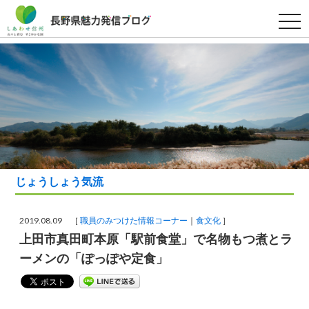
t
o
g
g
l
e
n
a
v
i
g
a
t
i
o
n
じょうしょう気流
2019.08.09 ［
職員のみつけた情報コーナー
食文化
］
上田市真田町本原「駅前食堂」で名物もつ煮とラ
ーメンの「ぽっぽや定食」