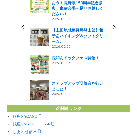
おう！長野県150周年記念祭
かえむらト
典 東信会場へ是非お越しく
が販売開始
ださい！
2026.08.06
う
【上田地域振興局登山部】根
潤らあめん
子岳ハイキング＆ソフトクリ
り)」さんに行
ーム♪
背脂ラーメ
2026.08.05
長和んドックフェス開催！
』発見
2026.08.05
野町 レモン
ステップアップ研修会を行い
ました！
2026.08.04
関連リンク
銀座NAGANO
銀座NAGANO Facebook
しあわせ信州