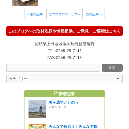
← 前の記事
このブログのトップへ
次の記事 →
このブログへの取材依頼や情報提供、ご意見・ご要望はこちら
長野県上田地域振興局総務管理課
TEL:0268-25-7111
FAX:0268-25-7115
新着記事
すめ記事
美ヶ原でととのう
】「信州き
2026.08.06
クカレー」
みんなで歌おう！みんなで祝