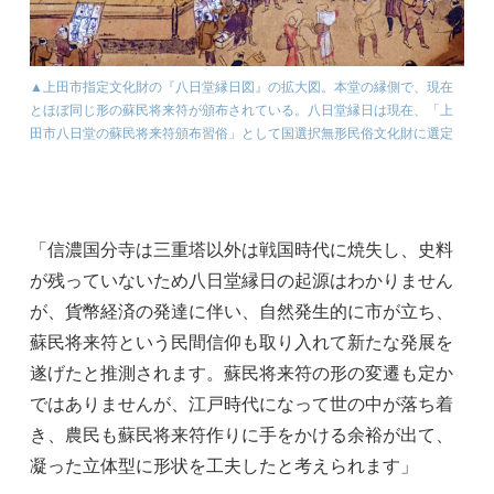
▲上田市指定文化財の『八日堂縁日図』の拡大図。本堂の縁側で、現在
とほぼ同じ形の蘇民将来符が頒布されている。八日堂縁日は現在、「上
田市八日堂の蘇民将来符頒布習俗」として国選択無形民俗文化財に選定
「信濃国分寺は三重塔以外は戦国時代に焼失し、史料
が残っていないため八日堂縁日の起源はわかりません
が、貨幣経済の発達に伴い、自然発生的に市が立ち、
蘇民将来符という民間信仰も取り入れて新たな発展を
遂げたと推測されます。蘇民将来符の形の変遷も定か
ではありませんが、江戸時代になって世の中が落ち着
き、農民も蘇民将来符作りに手をかける余裕が出て、
凝った立体型に形状を工夫したと考えられます」