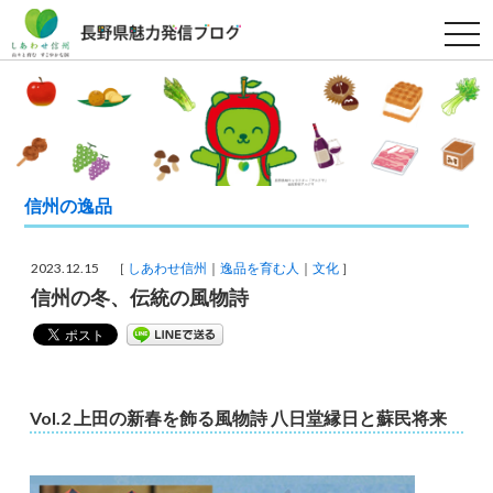
t
o
g
g
l
e
n
a
v
i
g
信州の逸品
a
t
i
o
2023.12.15 ［
しあわせ信州
逸品を育む人
文化
］
n
信州の冬、伝統の風物詩
Vol.2 上田の新春を飾る風物詩 八日堂縁日と蘇民将来