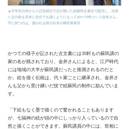
▲中学生の頃から八日堂縁日で父が描いた絵蘇民を屋台で販売し、次第
に父の絵を見本に自分でも描くようになって60〜70年という金井さん。
手に持つのは、描かれる前の白木の蘇民将来符
かつての様子が記された古文書には35軒もの蘇民講の
家の名が残されており、金井さんによると、江戸時代
には地域の大半が蘇民講だったと推測されるのだと
か。絵を描く伝統は、代々家ごとに継承され、金井さ
んも父から受け継いだ技で絵蘇民の制作に励んでいま
す。
「下絵もなく墨で描くので驚かれることもあります
が、七福神の絵が頭の中にしっかり入っているので自
然と描くことができます。蘇民講員の中には、世相に