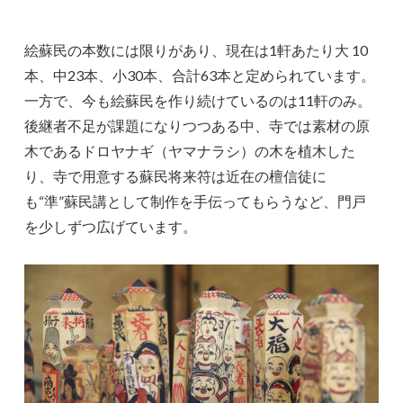
絵蘇民の本数には限りがあり、現在は1軒あたり大 10
本、中23本、小30本、合計63本と定められています。
一方で、今も絵蘇民を作り続けているのは11軒のみ。
後継者不足が課題になりつつある中、寺では素材の原
木であるドロヤナギ（ヤマナラシ）の木を植木した
り、寺で用意する蘇民将来符は近在の檀信徒に
も“準”蘇民講として制作を手伝ってもらうなど、門戸
を少しずつ広げています。