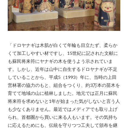
「ドロヤナギは木肌が白くて年輪も目立たず、柔らか
くて加工しやすい材ですし、15世紀に記された文献に
も蘇民将来符にヤナギの木を使うよう示されていま
す。しかし、近年は山中に自生するドロヤナギが不足
していることから、平成5（1993）年に、当時の上田
営林署の協力のもと、組合をつくり、約3万本の苗木を
育てて地域の山に植林しました。地元では正月に蘇民
将来符を求めないと1年が始まった気がしないと言う人
も少なくありません。最近ではメディアでも取り上げ
られ、首都圏から買いに来る人もいます。その気持ち
に応えるためにも、伝統を守りつつ工夫して頒布を継