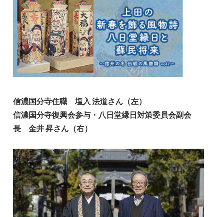
信濃国分寺住職 塩入 法道さん（左）
信濃国分寺復興会参与・八日堂縁日対策委員会副会
長 金井 昇さん（右）