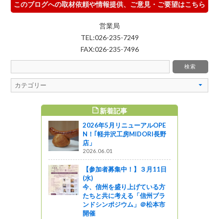
このブログへの取材依頼や情報提供、ご意見・ご要望はこちら
営業局
TEL:026-235-7249
FAX:026-235-7496
新着記事
すめ記事
2026年5月リニューアルOPE
N！｢軽井沢工房MIDORI長野
店」
2026.06.01
【参加者募集中！】３月11日
(水)
今、信州を盛り上げている方
たちと共に考える「信州ブラ
ンドシンポジウム」＠松本市
開催