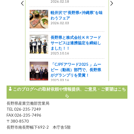
2026.02.18
軽井沢で”長野県×沖縄県”を味
わうフェア
2026.02.03
長野県と株式会社ＫＲフード
サービスは連携協定を締結し
ました！！
2025.10.16
「CJPFアワード2025 」ムー
ビー（動画）部門で、長野県
がグランプリを受賞！
2025.03.16
このブログへの取材依頼や情報提供、ご意見・ご要望はこち
ら
長野県産業労働部営業局
TEL 026-235-7249
FAX 026-235-7496
〒380-8570
長野市南長野幅下692-2 本庁舎5階