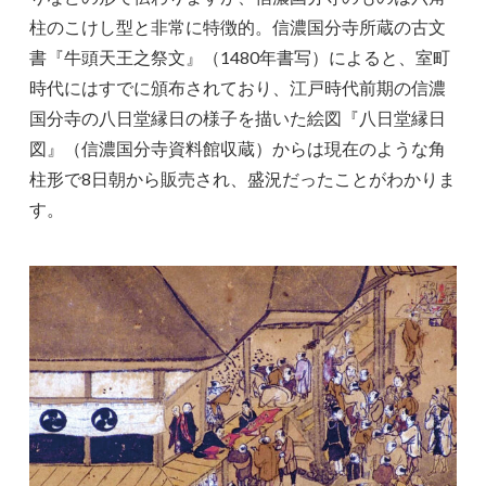
柱のこけし型と非常に特徴的。信濃国分寺所蔵の古文
書『牛頭天王之祭文』（1480年書写）によると、室町
時代にはすでに頒布されており、江戸時代前期の信濃
国分寺の八日堂縁日の様子を描いた絵図『八日堂縁日
図』（信濃国分寺資料館収蔵）からは現在のような角
柱形で8日朝から販売され、盛況だったことがわかりま
す。