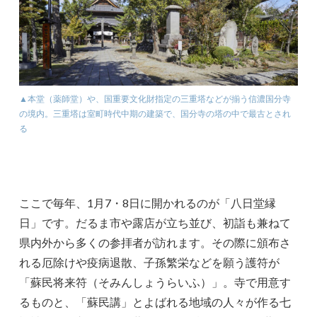
▲本堂（薬師堂）や、国重要文化財指定の三重塔などが揃う信濃国分寺
の境内。三重塔は室町時代中期の建築で、国分寺の塔の中で最古とされ
る
ここで毎年、1月7・8日に開かれるのが「八日堂縁
日」です。だるま市や露店が立ち並び、初詣も兼ねて
県内外から多くの参拝者が訪れます。その際に頒布さ
れる厄除けや疫病退散、子孫繁栄などを願う護符が
「蘇民将来符（そみんしょうらいふ）」。寺で用意す
るものと、「蘇民講」とよばれる地域の人々が作る七