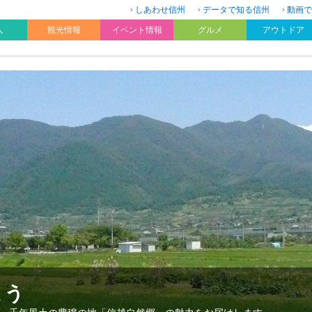
しあわせ信州
データで知る信州
動画で
人
観光情報
イベント情報
グルメ
アウトドア
よう