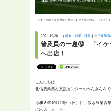
北信地域の現地機関からのお知らせとともに
しあわせ信州
>
長野県魅力発信ブログ
>
北信州からごきげんよ
2024.10.28 ［
産業・就業・移住
北信農業農
普及員の一息⑲ 「イケ
へ出店！
こんにちは！
北信農業農村支援センターのぺんぎん🐧で
令和６年10月13日（日）に、飯水農業
に出店しました！