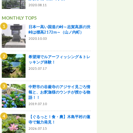
2020.08.11
MONTHLY TOP5
日本一高い国道の峠～志賀高原の渋
峠は標高2172m～（山ノ内町）
2020.10.03
希望湖でルアーフィッシング＆トレ
ッキング体験！
2025.07.17
中野市の谷厳寺のアジサイ見ごろ情
報と、お釈迦様のウンチが授かる物
語！！
2019.07.10
【ぐるっと！食・農】木島平村の蓮
寺で魅力発見！
2026.07.15