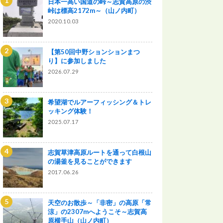
日本一高い国道の峠～志賀高原の渋
峠は標高2172m～（山ノ内町）
2020.10.03
【第50回中野ションションまつ
り】に参加しました
2026.07.29
希望湖でルアーフィッシング＆トレ
ッキング体験！
2025.07.17
志賀草津高原ルートを通って白根山
の湯釜を見ることができます
2017.06.26
天空のお散歩～「非密」の高原「常
涼」の2307mへようこそ～志賀高
原横手山（山ノ内町）