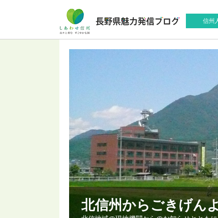
信州
北信州からごきげん