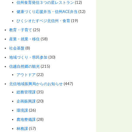
信州食育発信３つの星レストラン
(12)
健康づくり応援弁当・信州ACE弁当
(12)
ひくシオたすベジ北信州・食育
(19)
教育・子育て
(25)
産業・就業・移住
(58)
社会基盤
(8)
地域づくり・県民参加
(30)
信越自然郷の観光
(215)
アウトドア
(22)
北信地域振興局からのお知らせ
(447)
総務管理課
(35)
企画振興課
(20)
環境課
(26)
農地整備課
(28)
林務課
(57)