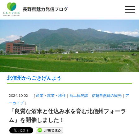
t
o
g
g
l
e
n
a
v
i
g
a
t
i
o
北信州からごきげんよう
n
2024.10.02 ［
産業・就業・移住
商工観光課
信越自然郷の観光
ア
ーカイブ
］
「良質な酒米と仕込み水を育む北信州フォーラ
ム」を開催しました！