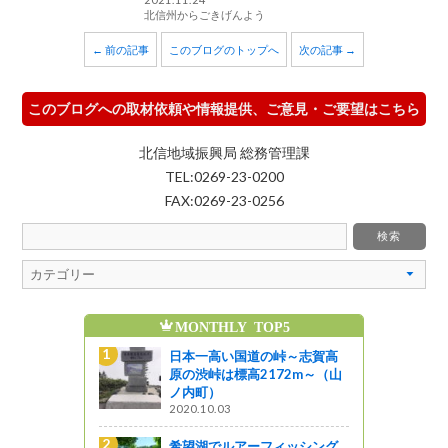
北信州からごきげんよう
← 前の記事
このブログのトップへ
次の記事 →
このブログへの取材依頼や情報提供、ご意見・ご要望はこちら
北信地域振興局 総務管理課
TEL:0269-23-0200
FAX:0269-23-0256
MONTHLY TOP5
魅力発信ブログの人
日本一高い国道の峠～志賀高
8/8(土)8/9(日)
原の渋峠は標高2172m～（山
州上田七夕まつり
ノ内町）
じょうしょう気流
2020.10.03
線路は続くよどこ
希望湖でルアーフィッシング