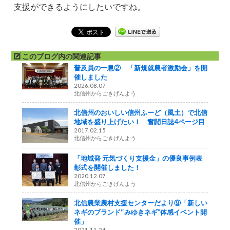
支援ができるようにしたいですね。
このブログ内の関連記事
普及員の一息② 「新規就農者激励会」を開
催しました
2026.08.07
北信州からごきげんよう
北信州のおいしい信州ふーど（風土）で北信
地域を盛り上げたい！ 奮闘日誌4ページ目
2017.02.15
北信州からごきげんよう
「地域発 元気づくり支援金」の優良事例表
彰式を開催しました！
2020.12.07
北信州からごきげんよう
北信農業農村支援センターだより⑨「新しい
ネギのブランド‟みゆきネギ”体感イベント開
催」
2021.11.24