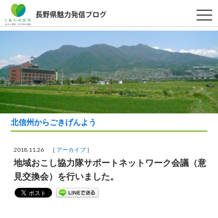
t
o
g
g
l
e
n
a
v
i
g
a
t
i
o
北信州からごきげんよう
n
2018.11.26 ［
アーカイブ
］
地域おこし協力隊サポートネットワーク会議（意
見交換会）を行いました。