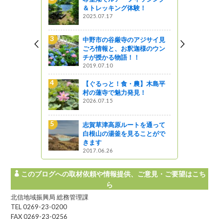
特急あずさに乗っ
＆トレッキング体験！
来て！観て！松本『彩
2025.07.17
伊那合同庁舎でテ
中野市の谷厳寺のアジサイ見
のロケーション撮
ごろ情報と、お釈迦様のウン
ました！🎬✨
チが授かる物語！！
い～な 上伊那
2019.07.10
阿寺ブルーと柿其
【ぐるっと！食・農】木島平
巡る（阿寺渓谷～
村の蓮寺で魅力発見！
是より木曽路
2026.07.15
信濃町の焼とうも
志賀草津高原ルートを通って
林農園
白根山の湯釜を見ることがで
ほっと９（ナイン）な
きます
2017.06.26
このブログへの取材依頼や情報提供、ご意見・ご要望はこち
ら
北信地域振興局 総務管理課
TEL 0269-23-0200
FAX 0269-23-0256