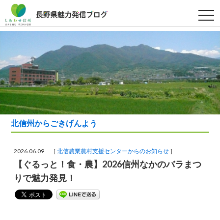
t
o
g
g
l
e
n
a
v
i
g
a
t
i
o
北信州からごきげんよう
n
2026.06.09 ［
北信農業農村支援センターからのお知らせ
］
【ぐるっと！食・農】2026信州なかのバラまつ
りで魅力発見！