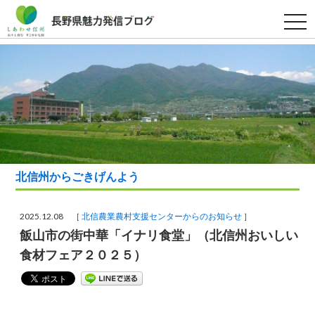
t
o
g
g
l
e
n
a
v
i
g
a
t
i
o
北信州からごきげんよう
n
2025.12.08 ［
北信農業農村支援センターからのお知らせ
］
飯山市の街中華「イナリ食堂」（北信州おいしい
食材フェア２０２５）