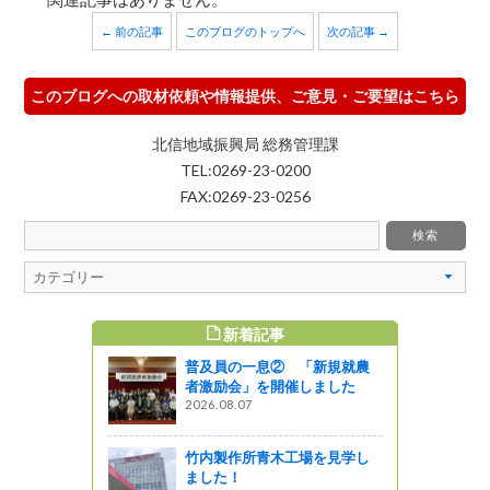
← 前の記事
このブログのトップへ
次の記事 →
このブログへの取材依頼や情報提供、ご意見・ご要望はこちら
北信地域振興局 総務管理課
TEL:0269-23-0200
FAX:0269-23-0256
新着記事
すめ記事
普及員の一息② 「新規就農
者激励会」を開催しました
2026.08.07
竹内製作所青木工場を見学し
ました！