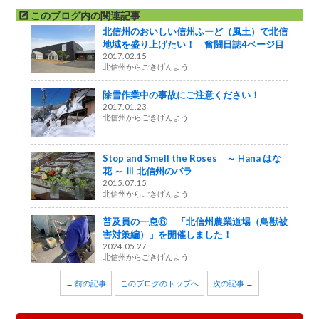
このブログ内の関連記事
北信州のおいしい信州ふーど（風土）で北信
地域を盛り上げたい！ 奮闘日誌4ページ目
2017.02.15
北信州からごきげんよう
除雪作業中の事故にご注意ください！
2017.01.23
北信州からごきげんよう
Stop and Smell the Roses ～ Hana はな
花 ～ Ⅲ 北信州のバラ
2015.07.15
北信州からごきげんよう
普及員の一息⑥ 「北信州農業道場（鳥獣被
害対策編）」を開催しました！
2024.05.27
北信州からごきげんよう
← 前の記事
このブログのトップへ
次の記事 →