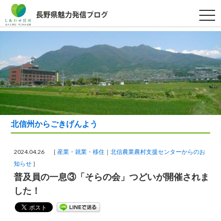
t
o
g
g
l
e
n
a
v
i
g
a
t
i
o
北信州からごきげんよう
n
2024.04.26 ［
産業・就業・移住
北信農業農村支援センターからのお
知らせ
］
普及員の一息③「そらの会」つどいが開催されま
した！