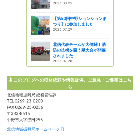
少年団活動
2026.08.05
ットワーク
【第50回中野ションションま
つり】に参加しました
山へ－北信
2026.07.29
しみ方があ
北信代表チームが大健闘！消
防の技術を競う県大会が開催
されました
2026.07.28
このブログへの取材依頼や情報提供、ご意見・ご要望はこち
ら
北信地域振興局 総務管理課
TEL 0269-23-0200
FAX 0269-23-0256
〒383-8515
中野市大字壁田955
北信地域振興局ホームページ