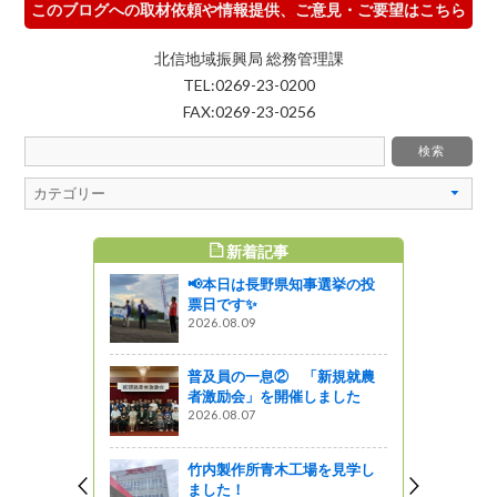
このブログへの取材依頼や情報提供、ご意見・ご要望はこちら
北信地域振興局 総務管理課
TEL:0269-23-0200
FAX:0269-23-0256
新着記事
すめ記事
📢本日は長野県知事選挙の投
を覚えよ
票日です✨
く と い
2026.08.09
がの
普及員の一息② 「新規就農
者激励会」を開催しました
ン 3月のメ
2026.08.07
星レストラン
竹内製作所青木工場を見学し
ました！