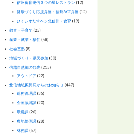
信州食育発信３つの星レストラン
(12)
健康づくり応援弁当・信州ACE弁当
(12)
ひくシオたすベジ北信州・食育
(19)
教育・子育て
(25)
産業・就業・移住
(58)
社会基盤
(8)
地域づくり・県民参加
(30)
信越自然郷の観光
(215)
アウトドア
(22)
北信地域振興局からのお知らせ
(447)
総務管理課
(35)
企画振興課
(20)
環境課
(26)
農地整備課
(28)
林務課
(57)