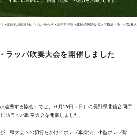
、千年風土の豊穣の地「信越自然郷」の魅力をお届けします。
う
>
北信地域振興局からのお知らせ
>
総務管理課
>
北信消防協会ポンプ操法・ラッパ吹奏大
・ラッパ吹奏大会を開催しました
が連携する協会）では、６月29日（日）に長野県北信合同庁
回消防ラッパ吹奏大会を開催しました。
ムが、県大会への切符をかけてポンプ車操法、小型ポンプ操