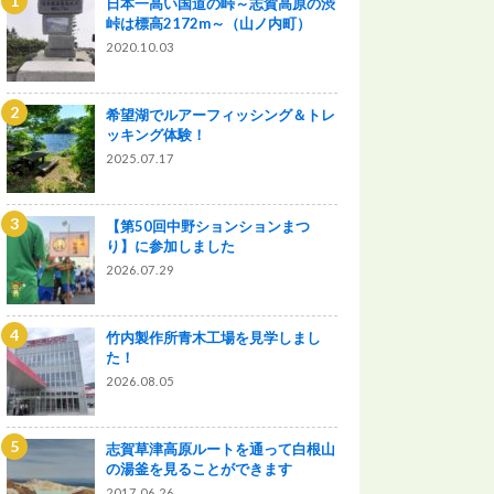
日本一高い国道の峠～志賀高原の渋
峠は標高2172m～（山ノ内町）
2020.10.03
希望湖でルアーフィッシング＆トレ
ッキング体験！
2025.07.17
【第50回中野ションションまつ
り】に参加しました
2026.07.29
竹内製作所青木工場を見学しまし
た！
2026.08.05
志賀草津高原ルートを通って白根山
の湯釜を見ることができます
2017.06.26