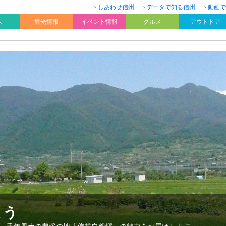
しあわせ信州
データで知る信州
動画で
人
観光情報
イベント情報
グルメ
アウトドア
よう