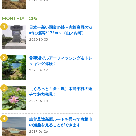
MONTHLY TOP5
日本一高い国道の峠～志賀高原の渋
峠は標高2172m～（山ノ内町）
2020.10.03
希望湖でルアーフィッシング＆トレ
ッキング体験！
2025.07.17
【ぐるっと！食・農】木島平村の蓮
寺で魅力発見！
2026.07.15
志賀草津高原ルートを通って白根山
の湯釜を見ることができます
2017.06.26