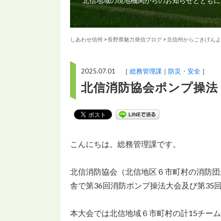
北信地域の現地機関からのお知らせとともに
しあわせ信州
>
長野県魅力発信ブログ
>
北信州からごきげんよ
2025.07.01 ［
総務管理課
防災・安全
］
北信消防協会ポンプ操法
こんにちは。総務管理課です。
北信消防協会（北信地区６市町村の消防団
舎で第36回消防ポンプ操法大会及び第35
本大会では北信地域６市町村の計15チー