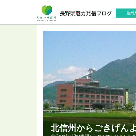
信州
北信州からごきげん