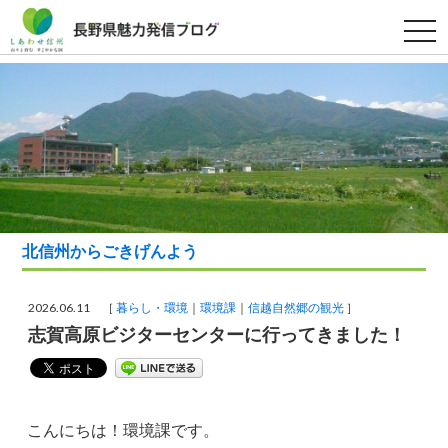
t
o
g
g
l
e
n
a
v
i
g
a
t
i
o
北信州からごきげんよう
n
2026.06.11 ［
暮らし・環境
環境課
信越自然郷の観光
］
志賀高原ビジターセンターに行ってきました！
こんにちは！環境課です。