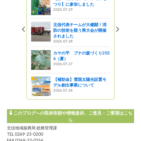
つり】に参加しました
2026.07.29
北信代表チームが大健闘！消
防の技術を競う県大会が開催
されました
2026.07.28
カヤの平 ブナの森づくり202
6（夏）
2026.07.27
【補助金】雪国太陽光設置モ
デル創出事業について
2026.07.24
このブログへの取材依頼や情報提供、ご意見・ご要望はこち
ら
北信地域振興局 総務管理課
TEL 0269-23-0200
FAX 0269-23-0256