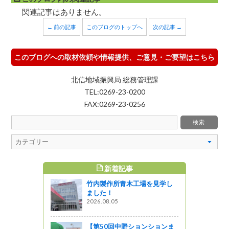
関連記事はありません。
← 前の記事
このブログのトップへ
次の記事 →
このブログへの取材依頼や情報提供、ご意見・ご要望はこちら
北信地域振興局 総務管理課
TEL:0269-23-0200
FAX:0269-23-0256
新着記事
すめ記事
竹内製作所青木工場を見学し
ました！
2026.08.05
【第50回中野ションションま