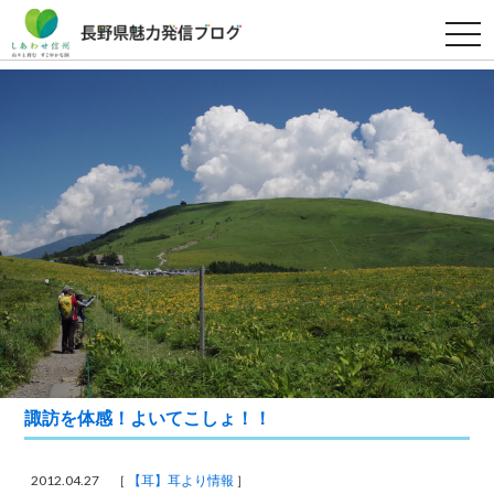
t
o
g
g
l
e
n
a
v
i
g
a
t
i
o
n
諏訪を体感！よいてこしょ！！
2012.04.27 ［
【耳】耳より情報
］