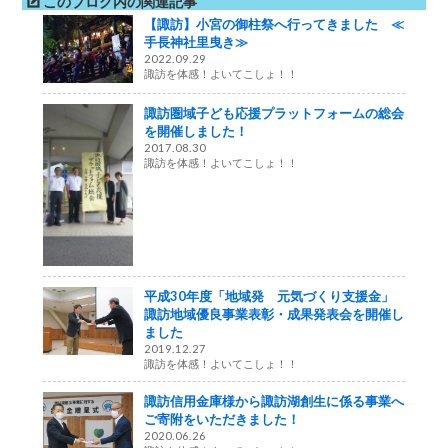
このブログ内の関連記事
【諏訪】小宮の御柱祭へ行ってきました ≪
手長神社里曳き≫
2022.09.29
諏訪を体感！よいてこしょ！！
諏訪圏域子ども応援プラットフォームの総会
を開催しました！
2017.08.30
諏訪を体感！よいてこしょ！！
平成30年度「地域発 元気づくり支援金」
諏訪地域優良事業表彰・成果発表会を開催し
ました
2019.12.27
諏訪を体感！よいてこしょ！！
諏訪信用金庫様から諏訪湖創生に係る事業へ
ご寄附をいただきました！
2020.06.26