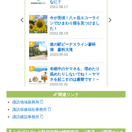
見つけまし
なに？
2012.08.17
今が見頃！八ヶ岳エコーライ
）塔」って
ンでひまわり畑を見つけまし
た！
2022.08.18
一望に収め
道の駅ビーナスライン蓼科
湖 蓼科大滝
2020.09.03
梅蔵 手打
冬眠中のヤマネを、埋めたり
温めたりしないでね！～ヤマ
ネを起こすのは厳禁です！～
2020.01.01
関連リンク
諏訪地域振興局
諏訪保健福祉事務所
諏訪建設事務所
このブログへの取材依頼や情報提供、ご意見・ご要望はこち