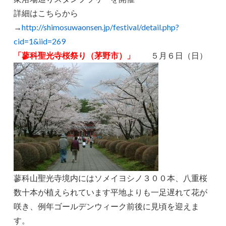
詳細はこちらから
→
http://shimosuwaonsen.jp/festival/detail.php?
cid=1&iid=269
「蓼科聖光寺桜祭り（茅野市）」
５月６日（日）
蓼科山聖光寺境内にはソメイヨシノ３００本、八重桜
数十本が植えられています平地よりも一足遅れて花が
咲き、例年ゴールデンウィーク前後に見頃を迎えま
す。