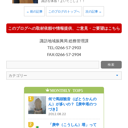
諏訪を体感！よいてこしょ！！
← 前の記事
このブログのトップへ
次の記事 →
このブログへの取材依頼や情報提供、ご意見・ご要望はこちら
諏訪地域振興局 総務管理課
TEL:0266-57-2903
FAX:0266-57-2904
MONTHLY TOP5
魅
とうかんの
何で馬頭観音（ばとうかんの
庚申塔のつ
ん）が多いの？【庚申塔のつ
づき】
2012.08.22
エコーライ
「庚申（こうしん）塔」って