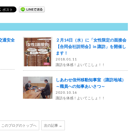
交通安全
２月14日（水）に「女性限定の面接会
【合同会社説明会】in 諏訪」を開催し
ます！
2018.01.11
諏訪を体感！よいてこしょ！！
しあわせ信州移動知事室（諏訪地域）
～職員への知事あいさつ～
2020.10.16
諏訪を体感！よいてこしょ！！
このブログのトップへ
次の記事 →