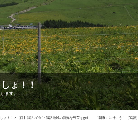
こしょ！！
けします。
しょ！！
>
【口】諏訪の”食”
>
諏訪地域の新鮮な野菜をget！～「朝市」に行こう！（追記