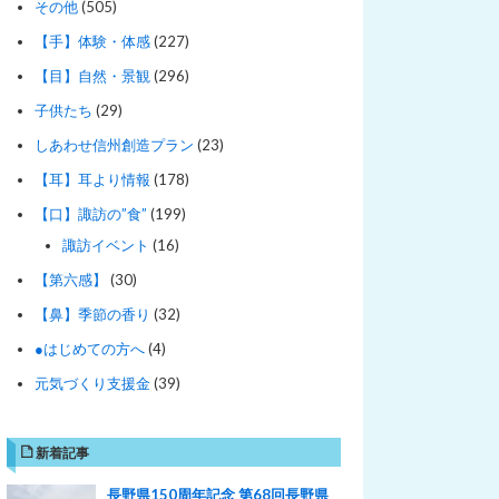
その他
(505)
【手】体験・体感
(227)
【目】自然・景観
(296)
子供たち
(29)
しあわせ信州創造プラン
(23)
【耳】耳より情報
(178)
【口】諏訪の”食”
(199)
諏訪イベント
(16)
【第六感】
(30)
【鼻】季節の香り
(32)
●はじめての方へ
(4)
元気づくり支援金
(39)
新着記事
長野県150周年記念 第68回長野県