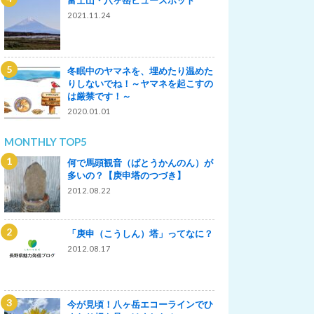
2021.11.24
冬眠中のヤマネを、埋めたり温めた
りしないでね！～ヤマネを起こすの
は厳禁です！～
2020.01.01
MONTHLY TOP5
何で馬頭観音（ばとうかんのん）が
多いの？【庚申塔のつづき】
2012.08.22
「庚申（こうしん）塔」ってなに？
2012.08.17
今が見頃！八ヶ岳エコーラインでひ