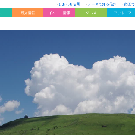
しあわせ信州
データで知る信州
動画で
人
観光情報
イベント情報
グルメ
アウトドア