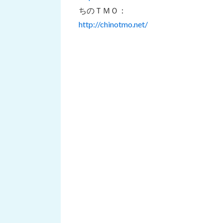
ちのＴＭＯ：
http://chinotmo.net/