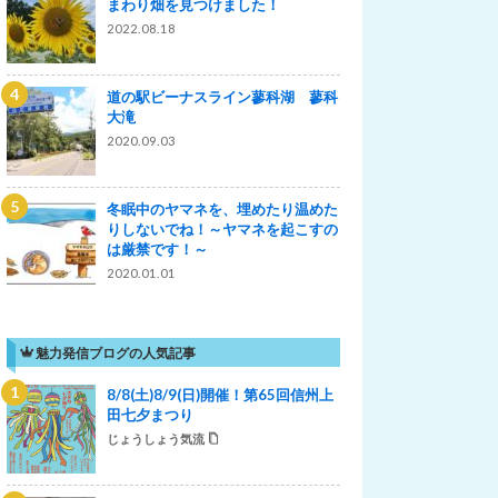
まわり畑を見つけました！
2022.08.18
道の駅ビーナスライン蓼科湖 蓼科
大滝
2020.09.03
冬眠中のヤマネを、埋めたり温めた
りしないでね！～ヤマネを起こすの
は厳禁です！～
2020.01.01
魅力発信ブログの人気記事
8/8(土)8/9(日)開催！第65回信州上
田七夕まつり
じょうしょう気流