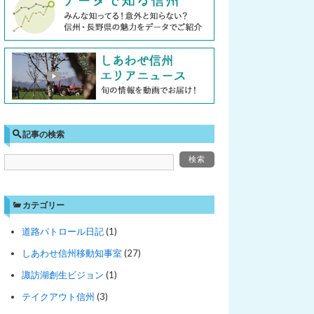
記事の検索
カテゴリー
道路パトロール日記
(1)
しあわせ信州移動知事室
(27)
諏訪湖創生ビジョン
(1)
テイクアウト信州
(3)