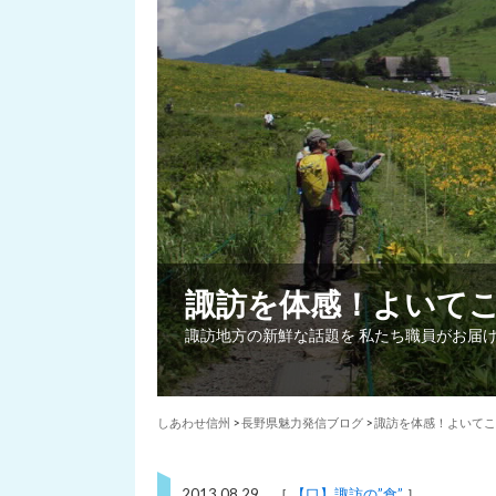
諏訪を体感！よいて
諏訪地方の新鮮な話題を 私たち職員がお届
しあわせ信州
>
長野県魅力発信ブログ
>
諏訪を体感！よいてこ
2013.08.29 ［
【口】諏訪の”食”
］