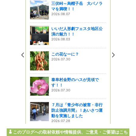
三伏峠～烏帽子岳 大パノラ
フレット
マを満喫！！
良事例表彰
2026.08.07
いいだ人形劇フェスタ地区公
演の魅力！！
2024】①
2026.08.03
【４月上旬
この花なーに？
2026.07.30
サミット v
泰阜村金野のハスが見頃で
す！！
2026.07.30
が好き！自然
”（1）
７月は「青少年の被害・非行
! 信州ライフ -
防止強調月間」！あいさつ運
動を実施しました
2026.07.28
このブログへの取材依頼や情報提供、ご意見・ご要望はこち