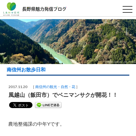
t
o
g
g
l
e
n
a
v
i
g
a
t
i
南信州お散歩日和
o
n
2017.11.20 ［
南信州の観光・自然・花
］
風越山（飯田市）でベニマンサクが開花！！
農地整備課の中年Yです。