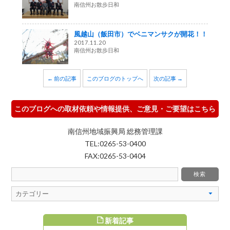
南信州お散歩日和
風越山（飯田市）でベニマンサクが開花！！
2017.11.20
南信州お散歩日和
← 前の記事
このブログのトップへ
次の記事 →
このブログへの取材依頼や情報提供、ご意見・ご要望はこちら
南信州地域振興局 総務管理課
TEL:0265-53-0400
FAX:0265-53-0404
新着記事
すめ記事