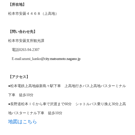
【所在地】
松本市安曇４４６８（上高地）
【問い合わせ先】
松本市安曇支所観光課
電話
0263-94-2307
E-mail:azumi_kanko
@city.matsumoto.nagano.jp
【アクセス】
●松本電鉄上高地線新島々駅下車 上高地行きバス上高地バスターミナル
下車 徒歩
10
分
●長野道松本ＩＣから車で沢渡まで
60
分 シャトルバス乗り換え
30
分上高
地バスターミナル下車 徒歩
10
分
地図はこちら