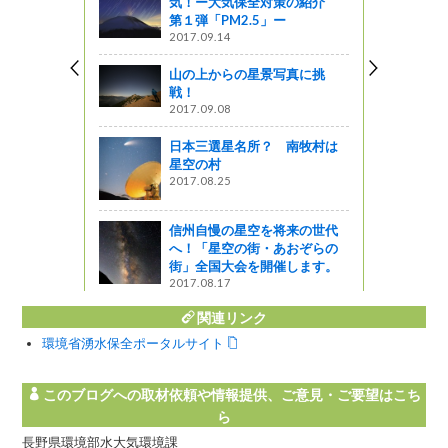
気！ー大気保全対策の紹介
動」を富士
第１弾「PM2.5」ー
校で実施し
2017.09.14
山の上からの星景写真に挑
しょ！！
戦！
2017.09.08
と森林づく
らせ
日本三選星名所？ 南牧村は
星空の村
ットワーク
2017.08.25
水・秘水
水』」
信州自慢の星空を将来の世代
へ！「星空の街・あおぞらの
街」全国大会を開催します。
2017.08.17
関連リンク
環境省湧水保全ポータルサイト
このブログへの取材依頼や情報提供、ご意見・ご要望はこち
ら
長野県環境部水大気環境課