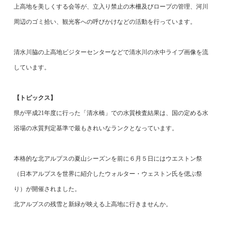
上高地を美しくする会等が、立入り禁止の木柵及びロープの管理、河川
周辺のゴミ拾い、観光客への呼びかけなどの活動を行っています。
清水川脇の上高地ビジターセンターなどで清水川の水中ライブ画像を流
しています。
【トピックス】
県が平成
21
年度に行った「清水橋」での水質検査結果は、国の定める水
浴場の水質判定基準で最もきれいなランクとなっています。
本格的な北アルプスの夏山シーズンを前に
６月５日にはウエストン祭
（
日本アルプスを世界に紹介したウォルター・ウェストン氏を偲ぶ祭
り）
が開催されました。
北アルプスの残雪と新緑が映える上高地に行きませんか。