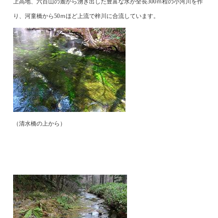
上高地、六百山の麓から湧き出した豊富な水が全長
300
ｍ程の小河川を作
り、河童橋から
50
ｍほど上流で梓川に合流しています。
（清水橋の上から）