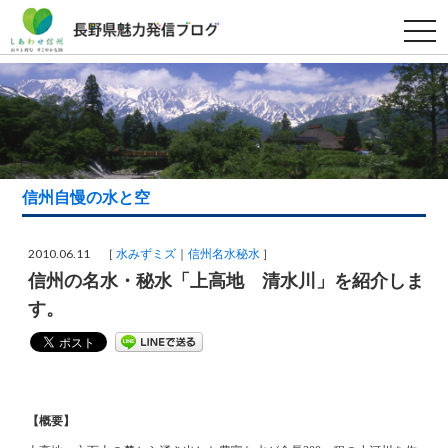
t
o
g
g
l
e
n
a
v
i
g
a
信州自慢の水と空
t
i
o
n
2010.06.11 ［
水みずミズ
信州名水秘水
］
信州の名水・秘水「上高地 清水川」を紹介しま
す。
【概要】