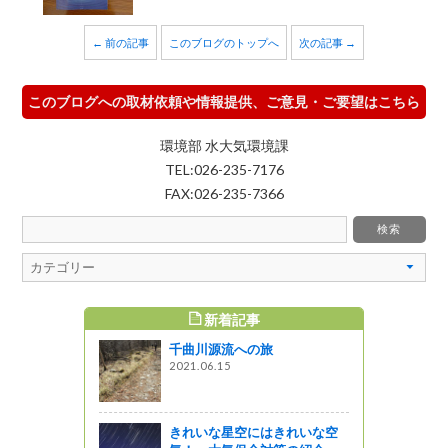
← 前の記事
このブログのトップへ
次の記事 →
このブログへの取材依頼や情報提供、ご意見・ご要望はこちら
環境部 水大気環境課
TEL:026-235-7176
FAX:026-235-7366
新着記事
すめ記事
千曲川源流への旅
ェスタｉｎ
2021.06.15
開催しまし
ットワーク
きれいな星空にはきれいな空