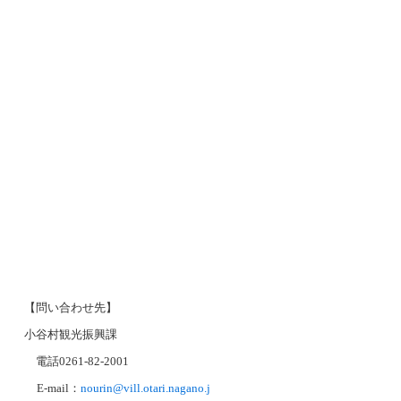
【問い合わせ先】
小谷村観光振興課
電話
0261-82-2001
E-mail
：
nourin@vill.otari.nagano.j