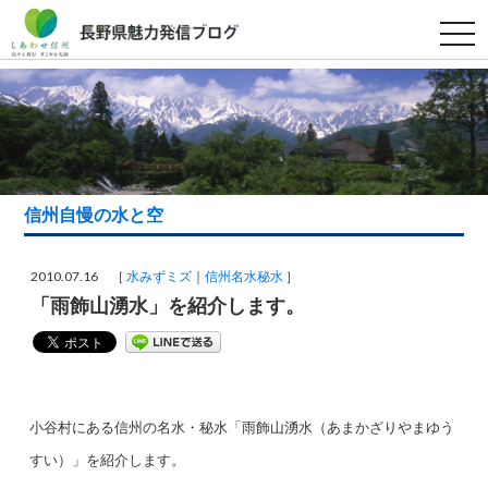
t
o
g
g
l
e
n
a
v
i
g
a
信州自慢の水と空
t
i
o
n
2010.07.16 ［
水みずミズ
信州名水秘水
］
「雨飾山湧水」を紹介します。
小谷村にある信州の名水・秘水「雨飾山湧水（あまかざりやまゆう
すい）」を紹介します。