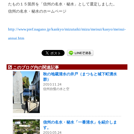
たもの１５箇所を「信州の名水・秘水」として選定しました。
信州の名水・秘水のホームページ
http://www.pref.nagano.jp/kankyo/mizutaiki/mizu/meisui/kasyo/meisui-
annai.htm
このブログ内の関連記事
秋の地蔵清水の井戸（まつもと城下町湧水
群）
2010.11.24
信州自慢の水と空
信州の名水・秘水「一番清水」を紹介しま
す。
2010.05.24