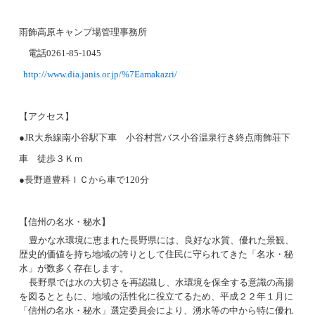
雨飾高原キャンプ場管理事務所
電話
0261-85-1045
http://www.dia.janis.or.jp/%7Eamakazri/
【アクセス】
●
JR
大糸線南小谷駅下車 小谷村営バス小谷温泉行き終点雨飾荘下
車 徒歩３Ｋｍ
●長野道豊科ＩＣから車で
120
分
【信州の名水・秘水】
豊かな水環境に恵まれた長野県には、良好な水質、優れた景観、
歴史的価値を持ち地域の誇りとして住民に守られてきた「名水・秘
水」が数多く存在します。
長野県では水の大切さを再認識し、水環境を保全する意識の高揚
を図るとともに、地域の活性化に役立てるため、平成２２年１月に
「信州の名水・秘水」選定委員会により、湧水等の中から特に優れ