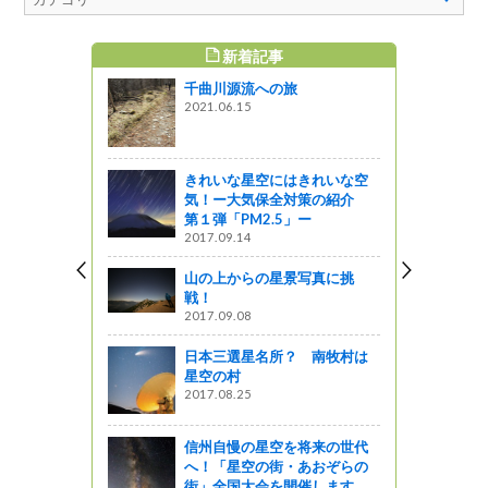
新着記事
すめ記事
千曲川源流への旅
 水木沢」
2021.06.15
きれいな星空にはきれいな空
巳琢郎の葡萄
気！ー大気保全対策の紹介
産の食材が
第１弾「PM2.5」ー
2017.09.14
山の上からの星景写真に挑
戦！
癒されてく
2017.09.08
モ～上田市
日本三選星名所？ 南牧村は
星空の村
2017.08.25
れた「木曾
介
信州自慢の星空を将来の世代
へ！「星空の街・あおぞらの
街」全国大会を開催します。