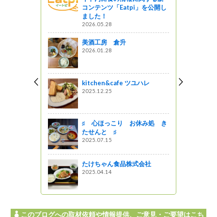
n【カモン】の
コンテンツ「Eatpi」を公開し
ました！
2026.05.28
美酒工房 倉升
フェ「ギャ
2026.01.28
A」へよう
ットワーク
kitchen&cafe ツユハレ
2025.12.25
・・
♯ 心ほっこり お休み処 き
州】３つの
たせんと ♯
ストランカ
2025.07.15
」さんでテイク
たけちゃん食品株式会社
2025.04.14
このブログへの取材依頼や情報提供、ご意見・ご要望はこち