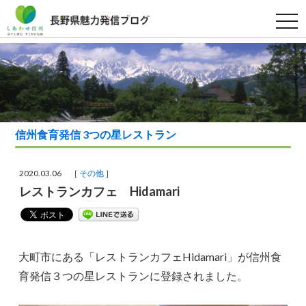
t
o
g
g
l
e
n
a
v
i
g
a
信州食育発信 3つの星レストラン
t
i
o
n
2020.03.06 ［
その他
］
レストランカフェ Hidamari
大町市にある「レストランカフェHidamari」が信州食
育発信３つの星レストランに登録されました。