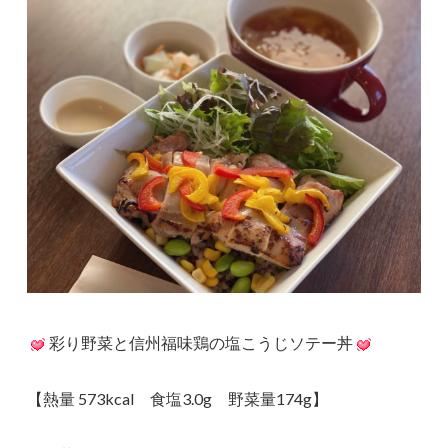
彩り野菜と信州福味鶏の塩こうじソテー丼
【熱量 573kcal 食塩3.0g 野菜量174g】