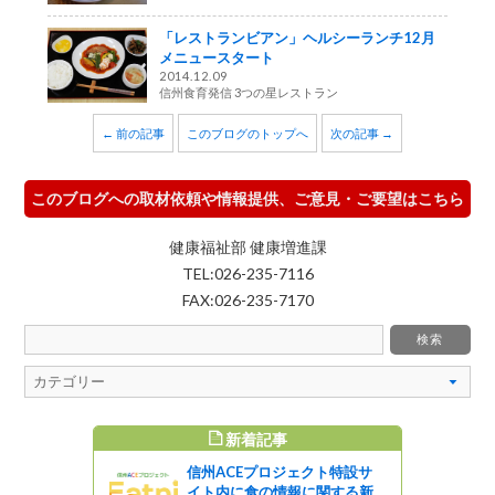
「レストランビアン」ヘルシーランチ12月
メニュースタート
2014.12.09
信州食育発信 3つの星レストラン
← 前の記事
このブログのトップへ
次の記事 →
このブログへの取材依頼や情報提供、ご意見・ご要望はこちら
健康福祉部 健康増進課
TEL:026-235-7116
FAX:026-235-7170
新着記事
すめ記事
信州ACEプロジェクト特設サ
きました。
イト内に食の情報に関する新